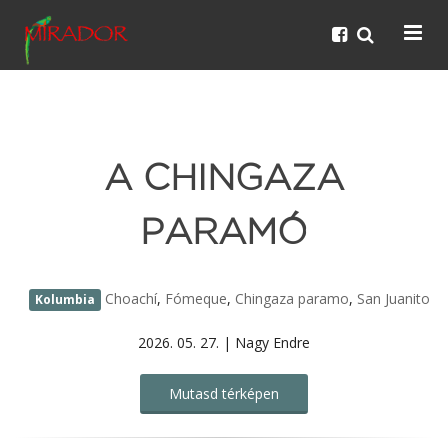
A CHINGAZA
PARAMÓ
Choachí
,
Fómeque
,
Chingaza paramo
,
San Juanito
Kolumbia
2026. 05. 27. | Nagy Endre
Mutasd térképen