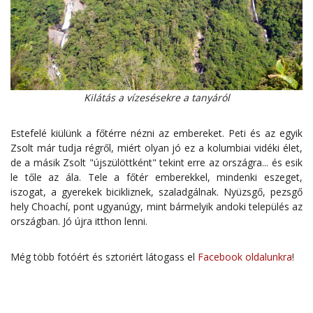
Kilátás a vízesésekre a tanyáról
Estefelé kiülünk a főtérre nézni az embereket. Peti és az egyik
Zsolt már tudja régről, miért olyan jó ez a kolumbiai vidéki élet,
de a másik Zsolt "újszülöttként" tekint erre az országra... és esik
le tőle az ála. Tele a főtér emberekkel, mindenki eszeget,
iszogat, a gyerekek bicikliznek, szaladgálnak. Nyüzsgő, pezsgő
hely Choachí, pont ugyanúgy, mint bármelyik andoki település az
országban. Jó újra itthon lenni.
Még több fotóért és sztoriért látogass el
Facebook oldalunkra
!