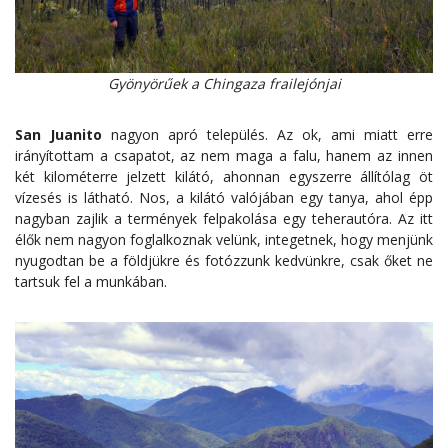
Gyönyörűek a Chingaza frailejónjai
San Juanito
nagyon apró település. Az ok, ami miatt erre
irányítottam a csapatot, az nem maga a falu, hanem az innen
két kilométerre jelzett kilátó, ahonnan egyszerre állítólag öt
vízesés is látható. Nos, a kilátó valójában egy tanya, ahol épp
nagyban zajlik a termények felpakolása egy teherautóra. Az itt
élők nem nagyon foglalkoznak velünk, integetnek, hogy menjünk
nyugodtan be a földjükre és fotózzunk kedvünkre, csak őket ne
tartsuk fel a munkában.