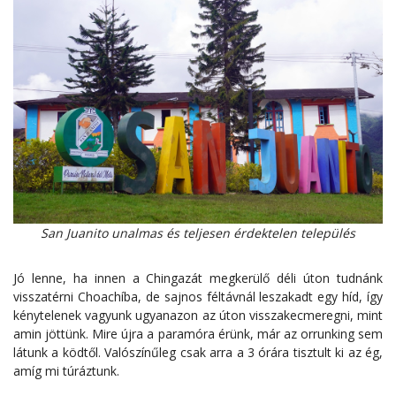
San Juanito unalmas és teljesen érdektelen település
Jó lenne, ha innen a Chingazát megkerülő déli úton tudnánk
visszatérni Choachíba, de sajnos féltávnál leszakadt egy híd, így
kénytelenek vagyunk ugyanazon az úton visszakecmeregni, mint
amin jöttünk. Mire újra a paramóra érünk, már az orrunking sem
látunk a ködtől. Valószínűleg csak arra a 3 órára tisztult ki az ég,
amíg mi túráztunk.