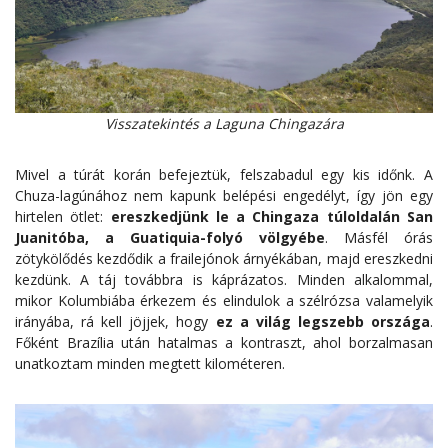
Visszatekintés a Laguna Chingazára
Mivel a túrát korán befejeztük, felszabadul egy kis időnk. A
Chuza-lagúnához nem kapunk belépési engedélyt, így jön egy
hirtelen ötlet:
ereszkedjünk le a Chingaza túloldalán San
Juanitóba, a Guatiquia-folyó völgyébe
. Másfél órás
zötykölődés kezdődik a frailejónok árnyékában, majd ereszkedni
kezdünk. A táj továbbra is káprázatos. Minden alkalommal,
mikor Kolumbiába érkezem és elindulok a szélrózsa valamelyik
irányába, rá kell jöjjek, hogy
ez a világ legszebb országa
.
Főként Brazília után hatalmas a kontraszt, ahol borzalmasan
unatkoztam minden megtett kilométeren.