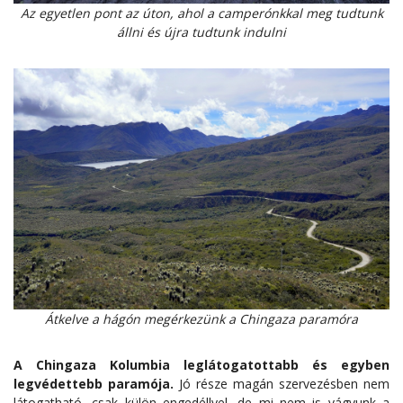
Az egyetlen pont az úton, ahol a camperónkkal meg tudtunk
állni és újra tudtunk indulni
Átkelve a hágón megérkezünk a Chingaza paramóra
A Chingaza Kolumbia leglátogatottabb és egyben
legvédettebb paramója.
Jó része magán szervezésben nem
látogatható, csak külön engedéllyel, de mi nem is vágyunk a