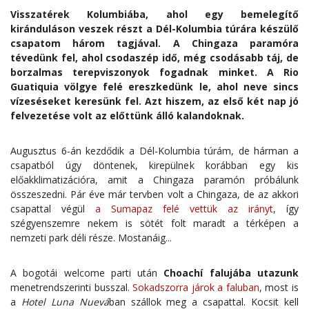
Visszatérek Kolumbiába, ahol egy bemelegítő
kiránduláson veszek részt a Dél-Kolumbia túrára készülő
csapatom három tagjával. A Chingaza paramóra
tévedünk fel, ahol csodaszép idő, még csodásabb táj, de
borzalmas terepviszonyok fogadnak minket. A Rio
Guatiquia völgye felé ereszkedünk le, ahol neve sincs
vízeséseket keresünk fel. Azt hiszem, az első két nap jó
felvezetése volt az előttünk álló kalandoknak.
Augusztus 6-án kezdődik a Dél-Kolumbia túrám, de hárman a
csapatból úgy döntenek, kirepülnek korábban egy kis
előakklimatizációra, amit a Chingaza paramón próbálunk
összeszedni. Pár éve már tervben volt a Chingaza, de az akkori
csapattal végül
a Sumapaz felé vettük az irányt
, így
szégyenszemre nekem is sötét folt maradt a térképen a
nemzeti park déli része. Mostanáig...
A bogotái welcome parti után
Choachí falujába utazunk
menetrendszerinti busszal.
Sokadszorra járok a faluban
, most is
a
Hotel Luna Nuevá
ban szállok meg a csapattal. Kocsit kell