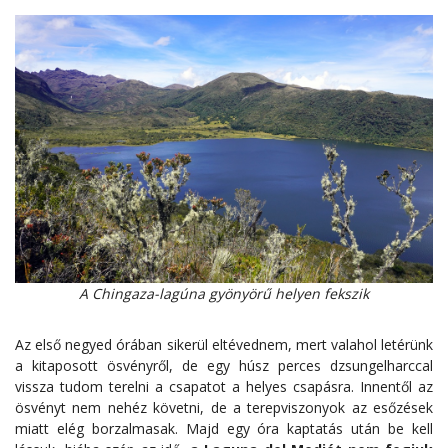
A Chingaza-lagúna gyönyörű helyen fekszik
Az első negyed órában sikerül eltévednem, mert valahol letérünk
a kitaposott ösvényről, de egy húsz perces dzsungelharccal
vissza tudom terelni a csapatot a helyes csapásra. Innentől az
ösvényt nem nehéz követni, de a terepviszonyok az esőzések
miatt elég borzalmasak. Majd egy óra kaptatás után be kell