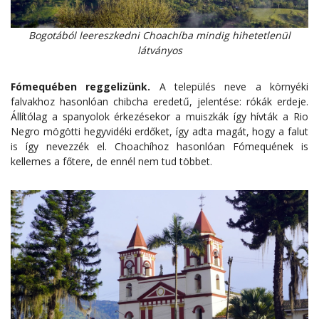
Bogotából leereszkedni Choachíba mindig hihetetlenül
látványos
Fómequében reggelizünk.
A település neve a környéki
falvakhoz hasonlóan chibcha eredetű, jelentése: rókák erdeje.
Állítólag a spanyolok érkezésekor a muiszkák így hívták a Rio
Negro mögötti hegyvidéki erdőket, így adta magát, hogy a falut
is így nevezzék el. Choachíhoz hasonlóan Fómequének is
kellemes a főtere, de ennél nem tud többet.