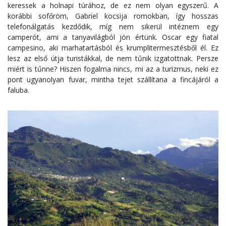
keressek a holnapi túrához, de ez nem olyan egyszerű. A
korábbi sofőröm, Gabriel kocsija romokban, így hosszas
telefonálgatás kezdődik, míg nem sikerül intéznem egy
camperót, ami a tanyavilágból jön értünk. Oscar egy fiatal
campesino, aki marhatartásból és krumplitermesztésből él. Ez
lesz az első útja turistákkal, de nem tűnik izgatottnak. Persze
miért is tűnne? Hiszen fogalma nincs, mi az a turizmus, neki ez
pont ugyanolyan fuvar, mintha tejet szállítana a fincájáról a
faluba.