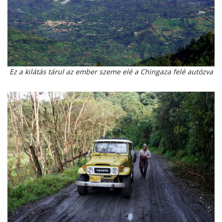
Ez a kilátás tárul az ember szeme elé a Chingaza felé autózva