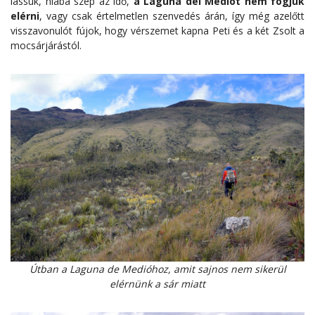
lássuk, hiába szép az idő,
a Laguna del Mediót nem fogjuk
elérni
, vagy csak értelmetlen szenvedés árán, így még azelőtt
visszavonulót fújok, hogy vérszemet kapna Peti és a két Zsolt a
mocsárjárástól.
Útban a Laguna de Medióhoz, amit sajnos nem sikerül
elérnünk a sár miatt