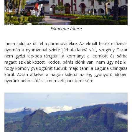
Fómeque főtere
Innen indul az út fel a paramovidékre. Az elmúlt hetek esőzései
nyomán a nyomvonal szinte járhatatlanná vált, szegény Oscar
nem győzi ide-oda rángatni a kormányt a leomlott és sárba
ragadt sziklák között. Ködös, párás időnk van, nem úgy néz ki,
hogy komoly gyalogtúrát tudunk majd tenni a Laguna Chingaza
körül. Aztán átkelve a hágón kiderül az ég, gyönyörű időben
nyerünk bebocsátást a nemzeti park területére.