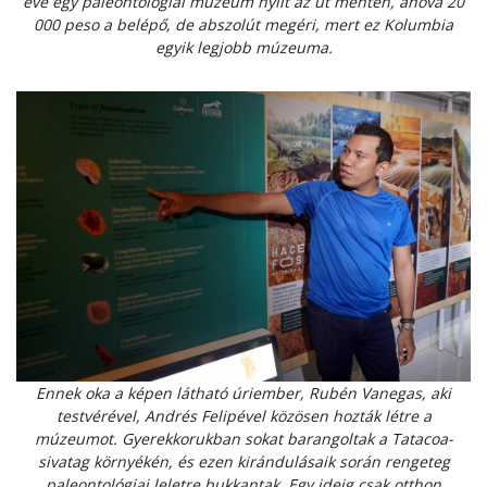
éve egy paleontológiai múzeum nyílt az út mentén, ahová 20
000 peso a belépő, de abszolút megéri, mert ez Kolumbia
egyik legjobb múzeuma.
Ennek oka a képen látható úriember, Rubén Vanegas, aki
testvérével, Andrés Felipével közösen hozták létre a
múzeumot. Gyerekkorukban sokat barangoltak a Tatacoa-
sivatag környékén, és ezen kirándulásaik során rengeteg
paleontológiai leletre bukkantak. Egy ideig csak otthon