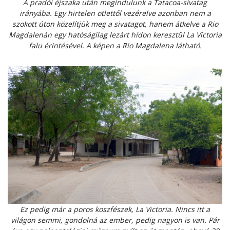
A pradói éjszaka után megindulunk a Tatacoa-sivatag
irányába. Egy hirtelen ötlettől vezérelve azonban nem a
szokott úton közelítjük meg a sivatagot, hanem átkelve a Rio
Magdalenán egy hatóságilag lezárt hídon keresztül La Victoria
falu érintésével. A képen a Rio Magdalena látható.
Ez pedig már a poros koszfészek, La Victoria. Nincs itt a
világon semmi, gondolná az ember, pedig nagyon is van. Pár