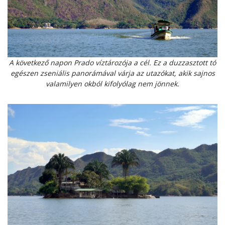
A következő napon Prado víztározója a cél. Ez a duzzasztott tó
egészen zseniális panorámával várja az utazókat, akik sajnos
valamilyen okból kifolyólag nem jönnek.