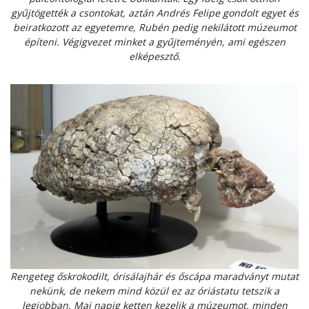
gyűjtögették a csontokat, aztán Andrés Felipe gondolt egyet és
beiratkozott az egyetemre, Rubén pedig nekilátott múzeumot
építeni. Végigvezet minket a gyűjteményén, ami egészen
elképesztő.
Rengeteg őskrokodilt, órisálajhár és őscápa maradványt mutat
nekünk, de nekem mind közül ez az óriástatu tetszik a
legjobban. Mai napig ketten kezelik a múzeumot, minden