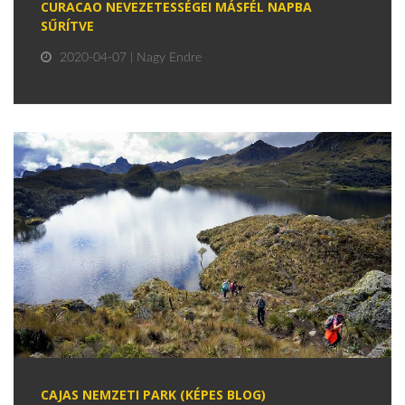
CURACAO NEVEZETESSÉGEI MÁSFÉL NAPBA
SŰRÍTVE
2020-04-07 | Nagy Endre
CAJAS NEMZETI PARK (KÉPES BLOG)