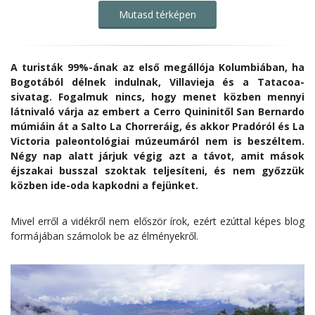
Mutasd térképen
A turisták 99%-ának az első megállója Kolumbiában, ha
Bogotából délnek indulnak, Villavieja és a Tatacoa-
sivatag. Fogalmuk nincs, hogy menet közben mennyi
látnivaló várja az embert a Cerro Quininitől San Bernardo
múmiáin át a Salto La Chorreráig, és akkor Pradóról és La
Victoria paleontológiai múzeumáról nem is beszéltem.
Négy nap alatt járjuk végig azt a távot, amit mások
éjszakai busszal szoktak teljesíteni, és nem győzzük
közben ide-oda kapkodni a fejünket.
Mivel erről a vidékről nem először írok, ezért ezúttal képes blog
formájában számolok be az élményekről.