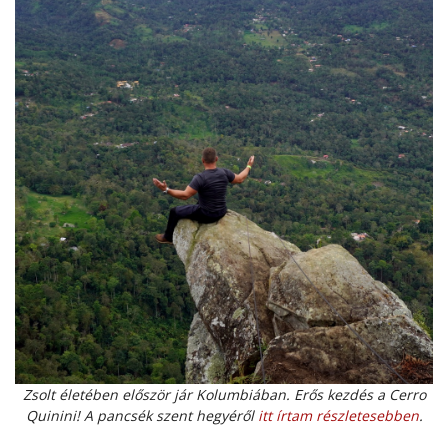
Zsolt életében először jár Kolumbiában. Erős kezdés a Cerro
Quinini! A pancsék szent hegyéről
itt írtam részletesebben
.