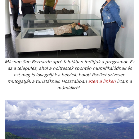
Másnap San Bernardo apró falujában indítjuk a programot. Ez
az a település, ahol a holttestek spontán mumifikálódnak és
ezt meg is lovagolják a helyiek: halott őseiket szívesen
mutogatják a turistáknak. Hosszabban
ezen a linken
írtam a
múmiákról.