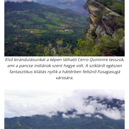
Első kirándulásunkat a képen látható Cerro Quininire tesszük,
ami a pancse indiánok szent hegye volt. A szikláról egészen
fantasztikus kilátás nyílik a háttérben feltűnő Fusagasugá
városára.