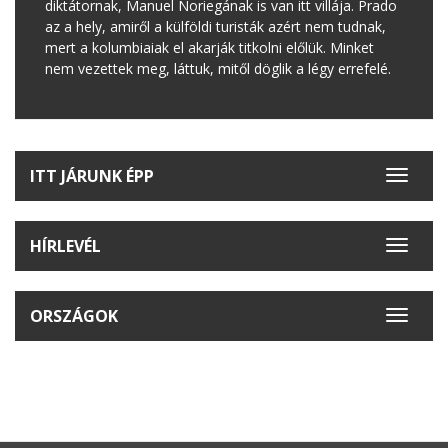
diktátornak, Manuel Noriegának is van itt villája. Prado
az a hely, amiről a külföldi turisták azért nem tudnak,
mert a kolumbiaiak el akarják titkolni előlük. Minket
nem vezettek meg, láttuk, mitől döglik a légy errefelé.
ITT JÁRUNK ÉPP
Toggle
navigat
HÍRLEVÉL
Toggle
navigat
ORSZÁGOK
Toggle
navigat