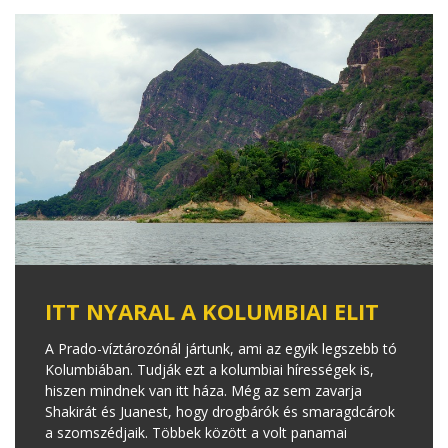
ITT NYARAL A KOLUMBIAI ELIT
A Prado-víztározónál jártunk, ami az egyik legszebb tó
Kolumbiában. Tudják ezt a kolumbiai hírességek is,
hiszen mindnek van itt háza. Még az sem zavarja
Shakirát és Juanest, hogy drogbárók és smaragdcárok
a szomszédjaik. Többek között a volt panamai