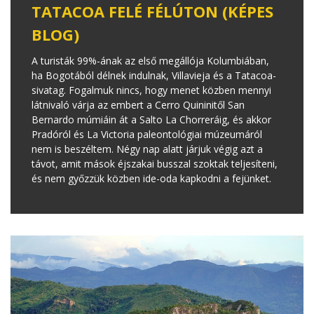
TATACOA FELÉ FÉLÚTON (KÉPES
BLOG)
A turisták 99%-ának az első megállója Kolumbiában,
ha Bogotából délnek indulnak, Villavieja és a Tatacoa-
sivatag. Fogalmuk nincs, hogy menet közben mennyi
látnivaló várja az embert a Cerro Quininitől San
Bernardo múmiáin át a Salto La Chorreráig, és akkor
Pradóról és La Victoria paleontológiai múzeumáról
nem is beszéltem. Négy nap alatt járjuk végig azt a
távot, amit mások éjszakai busszal szoktak teljesíteni,
és nem győzzük közben ide-oda kapkodni a fejünket.