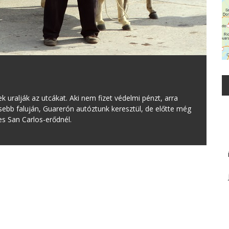
 uralják az utcákat. Aki nem fizet védelmi pénzt, arra
sebb faluján, Guarerón autóztunk keresztül, de előtte még
es San Carlos-erődnél.