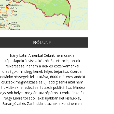
RÓLUNK
Irány Latin-Amerika! Célunk nem csak a
képeslapokról visszaköszönő turistacélpontok
felkeresése, hanem a dél- és közép-amerikai
országok mindegyikének teljes bejárása, őserdei
indiánközösségek felkutatása, 6000 méteres andoki
csúcsok megmászása és új, eddig senki által nem
járt vidékek felfedezése és azok publikálása. Mindez
egy sok helyet megjárt utazópáros, Lendik Erika és
Nagy Endre tollából, akik újabban két kisfiukkal,
Barangóval és Zaránddal utaznak a kontinensen.