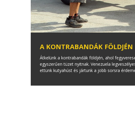
A KONTRABANDÁK FÖLDJÉN
Átkelünk a kontrabandák földjén, ahol fegyveresek
egyszerűen tüzet nyitnak. Venezuela legveszélye
ettünk kutyahúst és jártunk a jobb sorsra érdem