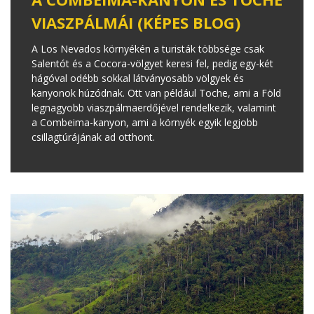
VIASZPÁLMÁI (KÉPES BLOG)
A Los Nevados környékén a turisták többsége csak
Salentót és a Cocora-völgyet keresi fel, pedig egy-két
hágóval odébb sokkal látványosabb völgyek és
kanyonok húzódnak. Ott van például Toche, ami a Föld
legnagyobb viaszpálmaerdőjével rendelkezik, valamint
a Combeima-kanyon, ami a környék egyik legjobb
csillagtúrájának ad otthont.