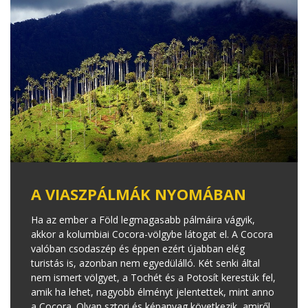
A VIASZPÁLMÁK NYOMÁBAN
Ha az ember a Föld legmagasabb pálmáira vágyik,
akkor a kolumbiai Cocora-völgybe látogat el. A Cocora
valóban csodaszép és éppen ezért újabban elég
turistás is, azonban nem egyedülálló. Két senki által
nem ismert völgyet, a Tochét és a Potosít kerestük fel,
amik ha lehet, nagyobb élményt jelentettek, mint anno
a Cocora. Olyan sztori és képanyag következik, amiről