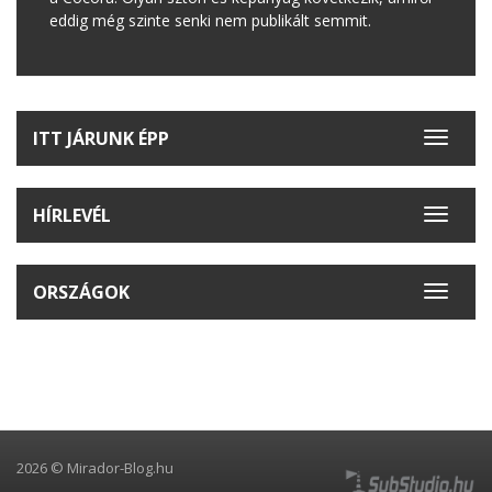
eddig még szinte senki nem publikált semmit.
ITT JÁRUNK ÉPP
Toggle
navigat
HÍRLEVÉL
Toggle
navigat
ORSZÁGOK
Toggle
navigat
2026 © Mirador-Blog.hu