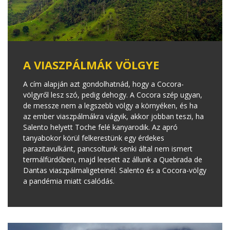
A VIASZPÁLMÁK VÖLGYE
A cím alapján azt gondolhatnád, hogy a Cocora-
völgyről lesz szó, pedig dehogy. A Cocora szép ugyan,
de messze nem a legszebb völgy a környéken, és ha
az ember viaszpálmákra vágyik, akkor jobban teszi, ha
Salento helyett Toche felé kanyarodik. Az apró
tanyabokor körül felkerestünk egy érdekes
parazitavulkánt, pancsoltunk senki által nem ismert
termálfürdőben, majd leesett az állunk a Quebrada de
Dantas viaszpálmaligeteinél. Salento és a Cocora-völgy
a pandémia miatt csalódás.