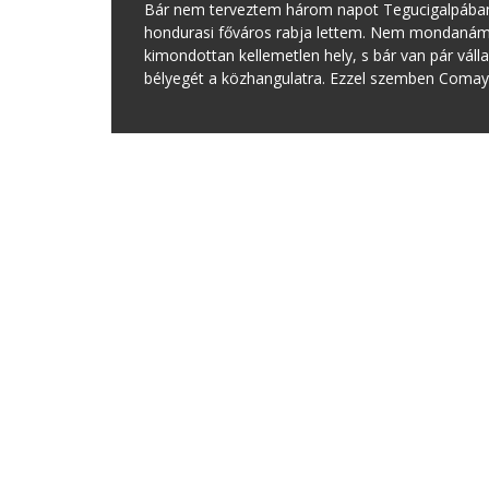
Bár nem terveztem három napot Tegucigalpában
hondurasi főváros rabja lettem. Nem mondanám, 
kimondottan kellemetlen hely, s bár van pár váll
bélyegét a közhangulatra. Ezzel szemben Comay