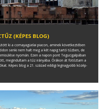
TŰZ (KÉPES BLOG)
 ütött ki a comayagüelai piacon, aminek következtében
módon senki nem halt meg a két napig tartó tűzben, de
emmisülése nyomán. Ezen a napon pont Tegucigalpában
tött, megindultam a tűz irányába. Órákon át fotóztam a
tókat. Képes blog a 21. század eddigi legnagyobb közép-