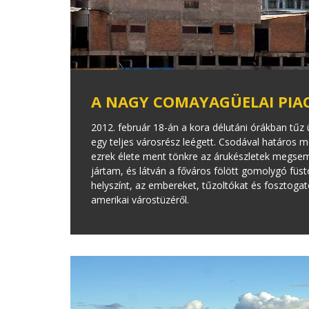
A NAGY COMAYAGÜELAI PIAC
2012. február 18-án a kora délutáni órákban tűz
egy teljes városrész leégett. Csodával határos 
ezrek élete ment tönkre az árukészletek megs
jártam, és látván a főváros fölött gomolygó füs
helyszínt, az embereket, tűzoltókat és fosztoga
amerikai várostüzéről.