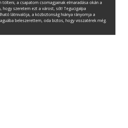
 tölteni, a csapatom csomagjainak elmaradása okán a
hogy szeretem ezt a várost, sőt! Tegucigalpa
alható látnivalója, a közbiztonság hiánya rányomja a
aguába beleszerettem, oda biztos, hogy visszatérek még.