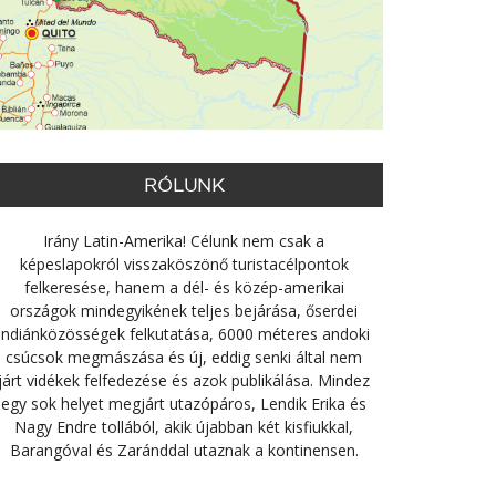
RÓLUNK
Irány Latin-Amerika! Célunk nem csak a
képeslapokról visszaköszönő turistacélpontok
felkeresése, hanem a dél- és közép-amerikai
országok mindegyikének teljes bejárása, őserdei
indiánközösségek felkutatása, 6000 méteres andoki
csúcsok megmászása és új, eddig senki által nem
járt vidékek felfedezése és azok publikálása. Mindez
egy sok helyet megjárt utazópáros, Lendik Erika és
Nagy Endre tollából, akik újabban két kisfiukkal,
Barangóval és Zaránddal utaznak a kontinensen.