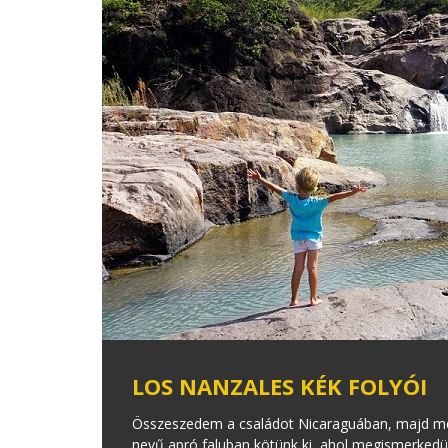
LOS NANZALES KÉK FOLYÓI
Összeszedem a családot Nicaraguában, majd m
nevű apró faluban kötünk ki, ahol megismerkedü