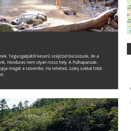
ek. Tegucigalpától keserű szájízzel búcsúzunk, de a
nk, Honduras nem olyan rossz hely. A Pulhapanzak-
opja magát a szívembe. Ha teheted, szánj sokkal több
n!