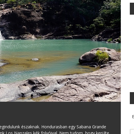
E
egindulunk északnak. Hondurasban egy Sabana Grande
nk Los Nanzales kék folyóival. Nem tudom, hogy kerülte