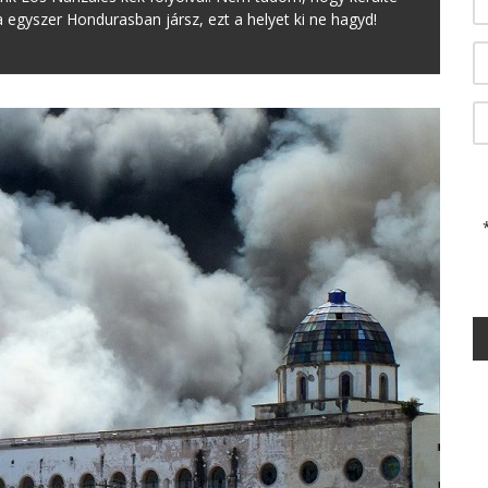
 egyszer Hondurasban jársz, ezt a helyet ki ne hagyd!