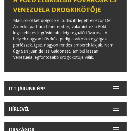
VENEZUELA DROGKIKÖTŐJE
Macuróról két dolgot kell tudni: itt lépett először Dél-
Amerika partjára fehér ember, valamint ez a Föld
legkisebb és legrövidebb ideig regnáló fővárosa. A
helyiek nagyon büszkék, pedig a városka egy igazi
porfészek, igaz, nagyon rendes emberek lakják. Nem
úgy San Juan de las Galdonast, amiből lassan
Venezuela legfontosabb drogkikötője válik.
ITT JÁRUNK ÉPP
Toggle
navigat
HÍRLEVÉL
Toggle
navigat
ORSZÁGOK
Toggle