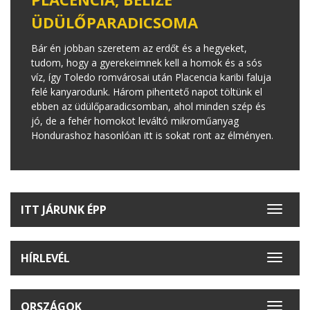
ÜDÜLŐPARADICSOMA
Bár én jobban szeretem az erdőt és a hegyeket,
tudom, hogy a gyerekeimnek kell a homok és a sós
víz, így Toledo romvárosai után Placencia karibi faluja
felé kanyarodunk. Három pihentető napot töltünk el
ebben az üdülőparadicsomban, ahol minden szép és
jó, de a fehér homokot leváltó mikroműanyag
Hondurashoz hasonlóan itt is sokat ront az élményen.
ITT JÁRUNK ÉPP
Toggle
navigat
HÍRLEVÉL
Toggle
navigat
ORSZÁGOK
Toggle