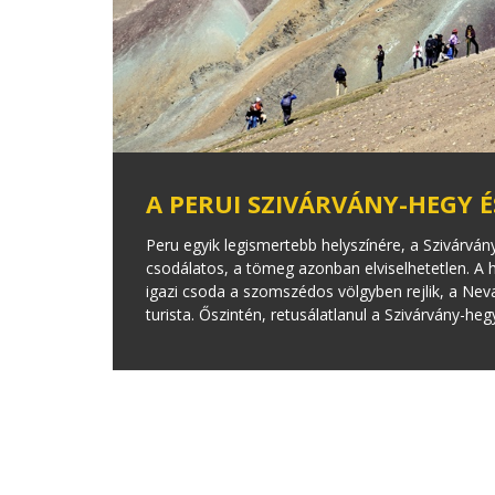
A PERUI SZIVÁRVÁNY-HEGY 
Peru egyik legismertebb helyszínére, a Szivárván
csodálatos, a tömeg azonban elviselhetetlen. A h
igazi csoda a szomszédos völgyben rejlik, a Ne
turista. Őszintén, retusálatlanul a Szivárvány-he