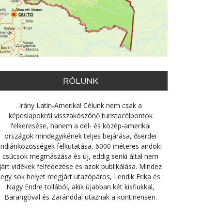
RÓLUNK
Irány Latin-Amerika! Célunk nem csak a
képeslapokról visszaköszönő turistacélpontok
felkeresése, hanem a dél- és közép-amerikai
országok mindegyikének teljes bejárása, őserdei
indiánközösségek felkutatása, 6000 méteres andoki
csúcsok megmászása és új, eddig senki által nem
járt vidékek felfedezése és azok publikálása. Mindez
egy sok helyet megjárt utazópáros, Lendik Erika és
Nagy Endre tollából, akik újabban két kisfiukkal,
Barangóval és Zaránddal utaznak a kontinensen.