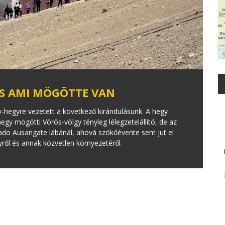
ÉS AMI MÖGÖTTE VAN
y-hegyre vezetett a következő kirándulásunk. A hegy
egy mögötti Vörös-völgy tényleg lélegzetelállító, de az
vado Ausangate lábánál, ahová szökőévente sem jut el
gyről és annak közvetlen környezetéről.