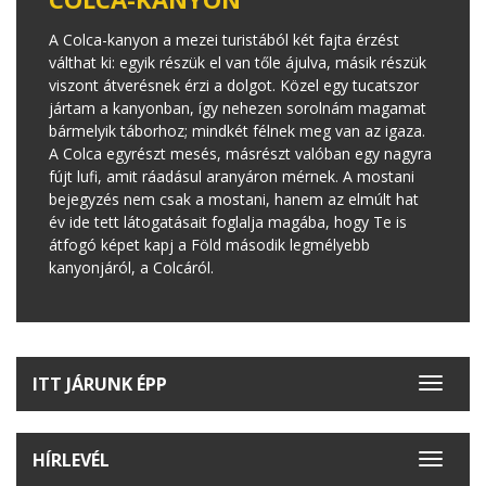
A Colca-kanyon a mezei turistából két fajta érzést
válthat ki: egyik részük el van tőle ájulva, másik részük
viszont átverésnek érzi a dolgot. Közel egy tucatszor
jártam a kanyonban, így nehezen sorolnám magamat
bármelyik táborhoz; mindkét félnek meg van az igaza.
A Colca egyrészt mesés, másrészt valóban egy nagyra
fújt lufi, amit ráadásul aranyáron mérnek. A mostani
bejegyzés nem csak a mostani, hanem az elmúlt hat
év ide tett látogatásait foglalja magába, hogy Te is
átfogó képet kapj a Föld második legmélyebb
kanyonjáról, a Colcáról.
ITT JÁRUNK ÉPP
Toggle
navigat
HÍRLEVÉL
Toggle
navigat