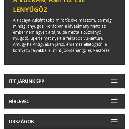
LENYŰGÖZ
A Pacaya-vulkánt több mint tíz éve mászom, de még
mindig lenyűgöz. Korábban a lávaélmény miatt az
ember nem figyelt a tájra, de mióta a tűzhányó
nyugodt, új értelmet nyert a félnapos vulkántúra.
Amúgy ha Antiguában jársz, érdemes ellátogatni a
környező falvakba is, mint Jocotenango és Pastores.
ITT JÁRUNK ÉPP
Toggle
navigat
HÍRLEVÉL
Toggle
navigat
ORSZÁGOK
Toggle
navigat