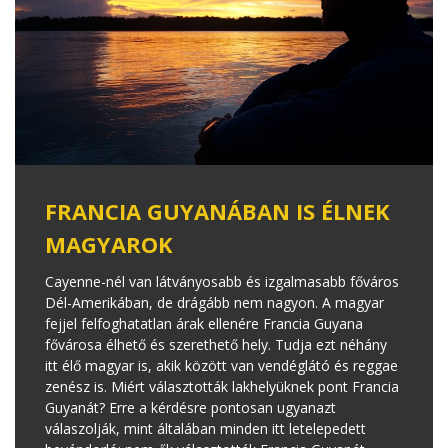
FRANCIA GUYANÁBAN IS ÉLNEK
MAGYAROK
Cayenne-nél van látványosabb és izgalmasabb főváros
Dél-Amerikában, de drágább nem nagyon. A magyar
fejjel felfoghatatlan árak ellenére Francia Guyana
fővárosa élhető és szerethető hely. Tudja ezt néhány
itt élő magyar is, akik között van vendéglátó és reggae
zenész is. Miért választották lakhelyüknek pont Francia
Guyanát? Erre a kérdésre pontosan ugyanazt
válaszolják, mint általában minden itt letelepedett