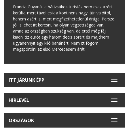
Francia Guyanát a hátizsákos turisták nem csak azért
kerülik, mert távol esik a kontinens nagy látnivalóitól,
hanem azért is, mert megfizethetetlenül drága. Persze
jól is lehet itt keresni, ha olyan végzettséged van,
amire az országban szükség van, de ettől még fáj
kiadni tíz eurót egy három decis sörért és majdnem
ugyanennyit egy kiló banánért. Nem itt fogom
megspórolni az első Mercedesem árát.
ITT JÁRUNK ÉPP
Toggle
navigat
HÍRLEVÉL
Toggle
navigat
ORSZÁGOK
Toggle
navigat