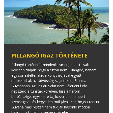
PILLANGÓ IGAZ TÖRTÉNETE
Pillangó történetét mindenki ismeri, de azt csak
kevesen tudják, hogy a sztori nem Pillangóé, hanem
egy sor elítélté, akik a könyv írójával együtt
raboskodtak az Üdvösség-szigeteken, Francia
Guyanában. Az Îles du Salut nem véletlenül oly
népszerű a turisták körében, hisz a három
börtönsziget egyszerre taglózza le az embert
szépségével és kegyetlen múltjával. Kár, hogy Francia
Guyana más részeit nem tudják hasonló módon
bevonni a turizmus vérkeringésébe.