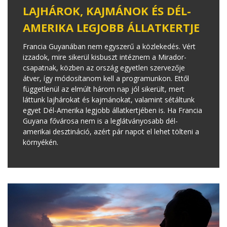
LAJHÁROK, KAJMÁNOK ÉS DÉL-
AMERIKA LEGJOBB ÁLLATKERTJE
Francia Guyanában nem egyszerű a közlekedés. Vért
izzadok, mire sikerül kisbuszt intéznem a Mirador-
csapatnak, közben az ország egyetlen szervezője
átver, így módosítanom kell a programunkon. Ettől
függetlenül az elmúlt három nap jól sikerült, mert
láttunk lajhárokat és kajmánokat, valamint sétáltunk
egyet Dél-Amerika legjobb állatkertjében is. Ha Francia
Guyana fővárosa nem is a leglátványosabb dél-
amerikai desztináció, azért pár napot el lehet tölteni a
környékén.