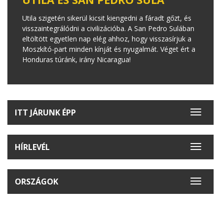
Utila szigetén sikerül kicsit kiengedni a fáradt gőzt, és
visszaintegrálódni a civilizációba. A San Pedro Sulában
eltöltött egyetlen nap elég ahhoz, hogy visszasírjuk a
Moszkító-part minden kínját és nyugalmát. Véget ért a
Honduras túránk, irány Nicaragua!
ITT JÁRUNK ÉPP
Toggle
navigat
HÍRLEVÉL
Toggle
navigat
ORSZÁGOK
Toggle
navigat