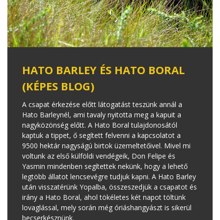
HATO BARLEY ÉS HATO BORAL
(KÉPES BLOG)
A csapat érkezése előtt látogatást teszünk annál a
Hato Barleynél, ami tavaly nyitotta meg a kapuit a
nagyközönség előtt. A Hato Boral tulajdonosától
kaptuk a tippet, ő segített felvenni a kapcsolatot a
9500 hektár nagyságú birtok üzemeltetőivel. Mivel mi
voltunk az első külföldi vendégeik, Don Felipe és
Yasmin mindenben segítettek nekünk, hogy a lehető
legtöbb állatot lencsevégre tudjuk kapni. A Hato Barley
után visszatérünk Yopalba, összeszedjük a csapatot és
irány a Hato Boral, ahol tökéletes két napot töltünk
lovaglással, mely során még óriáshangyászt is sikerül
becserkésznünk.