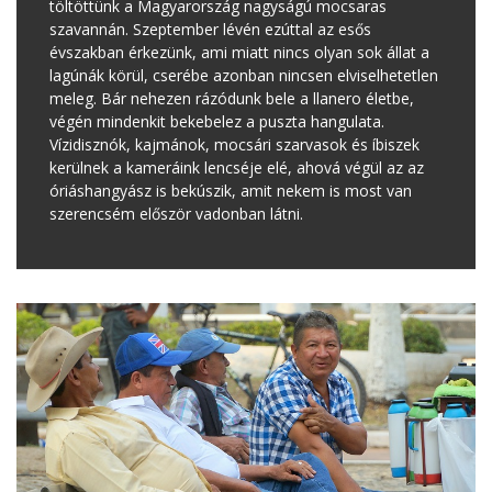
töltöttünk a Magyarország nagyságú mocsaras
szavannán. Szeptember lévén ezúttal az esős
évszakban érkezünk, ami miatt nincs olyan sok állat a
lagúnák körül, cserébe azonban nincsen elviselhetetlen
meleg. Bár nehezen rázódunk bele a llanero életbe,
végén mindenkit bekebelez a puszta hangulata.
Vízidisznók, kajmánok, mocsári szarvasok és íbiszek
kerülnek a kameráink lencséje elé, ahová végül az az
óriáshangyász is bekúszik, amit nekem is most van
szerencsém először vadonban látni.