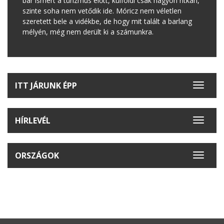
bár ismert a turizmus előtt, külföldi csak nagyon ritkán,
szinte soha nem vetődik ide. Móricz nem véletlen
szeretett bele a vidékbe, de hogy mit talált a barlang
mélyén, még nem derült ki a számunkra.
ITT JÁRUNK ÉPP
Toggle
navigat
HÍRLEVÉL
Toggle
navigat
ORSZÁGOK
Toggle
navigat