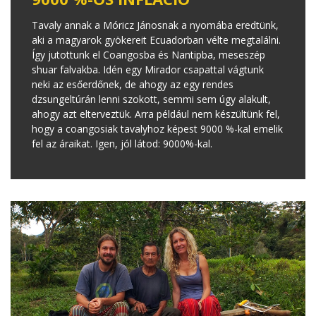
Tavaly annak a Móricz Jánosnak a nyomába eredtünk,
aki a magyarok gyökereit Ecuadorban vélte megtalálni.
Így jutottunk el Coangosba és Nantipba, meseszép
shuar falvakba. Idén egy Mirador csapattal vágtunk
neki az esőerdőnek, de ahogy az egy rendes
dzsungeltúrán lenni szokott, semmi sem úgy alakult,
ahogy azt elterveztük. Arra például nem készültünk fel,
hogy a coangosiak tavalyhoz képest 9000 %-kal emelik
fel az áraikat. Igen, jól látod: 9000%-kal.