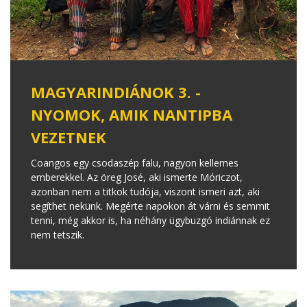
MAGYARINDIÁNOK 3. -
NYOMOK, AMIK NANTIPBA
VEZETNEK
Coangos egy csodaszép falu, nagyon kellemes
emberekkel. Az öreg José, aki ismerte Móriczot,
azonban nem a titkok tudója, viszont ismeri azt, aki
segíthet nekünk. Megérte napokon át várni és semmit
tenni, még akkor is, ha néhány ügybuzgó indiánnak ez
nem tetszik.