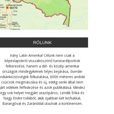
RÓLUNK
Irány Latin-Amerika! Célunk nem csak a
képeslapokról visszaköszönő turistacélpontok
felkeresése, hanem a dél- és közép-amerikai
országok mindegyikének teljes bejárása, őserdei
indiánközösségek felkutatása, 6000 méteres andoki
csúcsok megmászása és új, eddig senki által nem
járt vidékek felfedezése és azok publikálása. Mindez
egy sok helyet megjárt utazópáros, Lendik Erika és
Nagy Endre tollából, akik újabban két kisfiukkal,
Barangóval és Zaránddal utaznak a kontinensen.