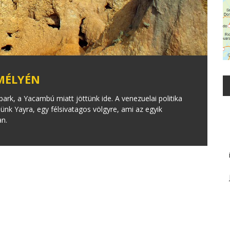
 MÉLYÉN
ark, a Yacambú miatt jöttünk ide. A venezuelai politika
ünk Yayra, egy félsivatagos völgyre, ami az egyik
an.