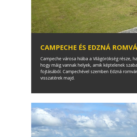
CAMPECHE ÉS EDZNÁ ROMV
Campeche városa hiába a Világörökség része, ha a
hogy máig vannak helyek, amik képtelenek szaba
fojtásából. Campechével szemben Edzná romváros
visszatérek majd.