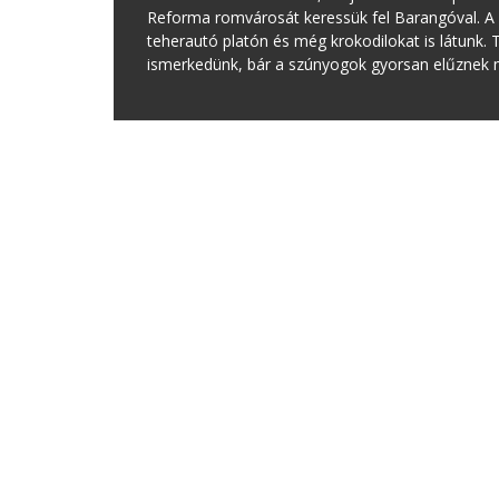
Reforma romvárosát keressük fel Barangóval. A 
teherautó platón és még krokodilokat is látunk
ismerkedünk, bár a szúnyogok gyorsan elűznek 