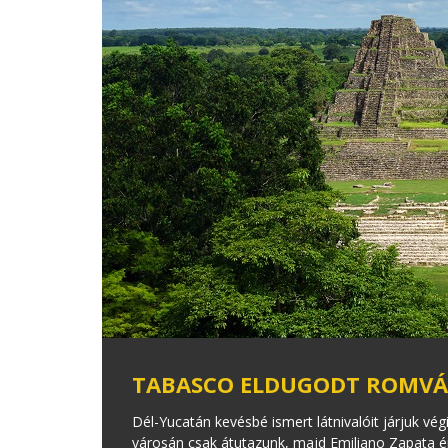
TABASCO ELDUGODT ROMVÁ
Dél-Yucatán kevésbé ismert látnivalóit járjuk v
városán csak átutazunk, majd Emiliano Zapata é