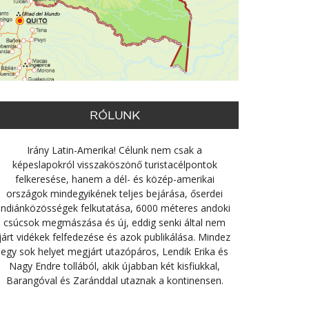
RÓLUNK
Irány Latin-Amerika! Célunk nem csak a
képeslapokról visszaköszönő turistacélpontok
felkeresése, hanem a dél- és közép-amerikai
országok mindegyikének teljes bejárása, őserdei
indiánközösségek felkutatása, 6000 méteres andoki
csúcsok megmászása és új, eddig senki által nem
járt vidékek felfedezése és azok publikálása. Mindez
egy sok helyet megjárt utazópáros, Lendik Erika és
Nagy Endre tollából, akik újabban két kisfiukkal,
Barangóval és Zaránddal utaznak a kontinensen.