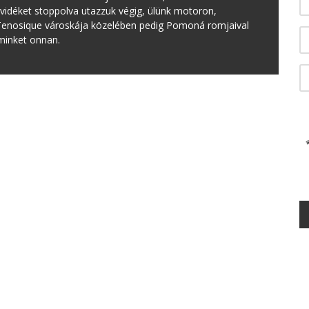
vidéket stoppolva utazzuk végig, ülünk motoron,
. Tenosique városkája közelében pedig Pomoná romjaival
minket onnan.