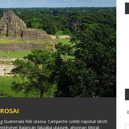
ROSAI
E
égig Guatemala felé utazva. Campeche szebb napokat látott
rintésével Balancán falujába utazunk, ahonnan Moral-