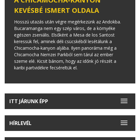
KEVÉSBÉ ISMERT OLDALA
Hosszú utazás után végre megérkezünk az Andokba.
Bucaramanga nem egy szép város, de a környéke
egészen zseniális. Elsőként a Mesa de los Santost
keressük fel, aminek déli csücskéből lesétálunk a
Chicamocha-kanyon aljába. Ilyen panoráma még a
Chicamocha Nemzei Parkból sem tárul az ember
szeme elé. Kicsit bánom, hogy az időnk jó részét a
karibi partvidékre fecséreltük el.
ITT JÁRUNK ÉPP
Toggle
navigat
HÍRLEVÉL
Toggle
navigat