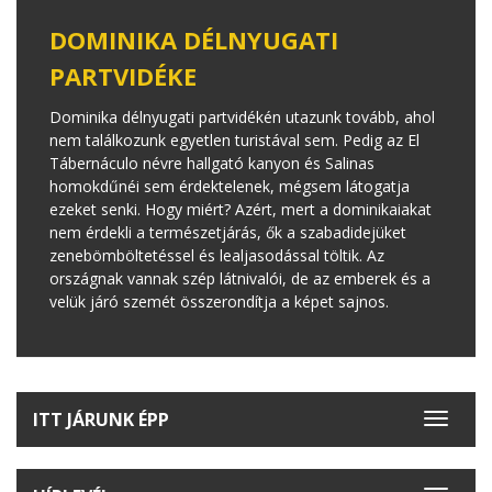
DOMINIKA DÉLNYUGATI
PARTVIDÉKE
Dominika délnyugati partvidékén utazunk tovább, ahol
nem találkozunk egyetlen turistával sem. Pedig az El
Tábernáculo névre hallgató kanyon és Salinas
homokdűnéi sem érdektelenek, mégsem látogatja
ezeket senki. Hogy miért? Azért, mert a dominikaiakat
nem érdekli a természetjárás, ők a szabadidejüket
zenebömböltetéssel és lealjasodással töltik. Az
országnak vannak szép látnivalói, de az emberek és a
velük járó szemét összerondítja a képet sajnos.
ITT JÁRUNK ÉPP
Toggle
navigat