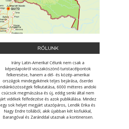
RÓLUNK
Irány Latin-Amerika! Célunk nem csak a
képeslapokról visszaköszönő turistacélpontok
felkeresése, hanem a dél- és közép-amerikai
országok mindegyikének teljes bejárása, őserdei
indiánközösségek felkutatása, 6000 méteres andoki
csúcsok megmászása és új, eddig senki által nem
járt vidékek felfedezése és azok publikálása. Mindez
egy sok helyet megjárt utazópáros, Lendik Erika és
Nagy Endre tollából, akik újabban két kisfiukkal,
Barangóval és Zaránddal utaznak a kontinensen.