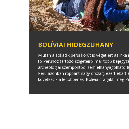
BOLÍVIAI HIDEGZUHANY
Miután a sokadik perui körút is véget ért az inka
tó Peruhoz tartozó szigeteiről már több bejegyz
archeológiai szempontból sem elhanyagolható Isl
Peru azonban roppant nagy ország, ezért eltart e
következik a ledöbbenés: Bolívia drágább még Pe