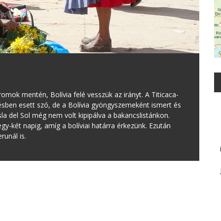
 romok mentén, Bolívia felé vesszük az irányt. A Titicaca-
ésben esett szó, de a Bolívia gyöngyszemeként ismert és
a del Sol még nem volt kipipálva a bakancslistánkon.
gy-két napig, amíg a bolíviai határra érkezünk. Ezután
runál is.