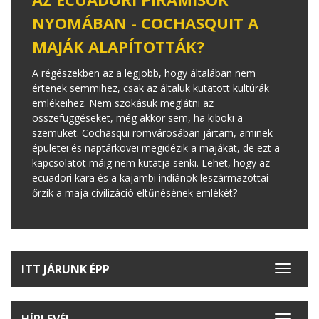
NYOMÁBAN - COCHASQUIT A
MAJÁK ALAPÍTOTTÁK?
A régészekben az a legjobb, hogy általában nem
értenek semmihez, csak az általuk kutatott kultúrák
emlékeihez. Nem szokásuk meglátni az
összefüggéseket, még akkor sem, ha kiböki a
szemüket. Cochasqui romvárosában jártam, aminek
épületei és naptárkövei megidézik a majákat, de ezt a
kapcsolatot máig nem kutatja senki. Lehet, hogy az
ecuadori kara és a kajambi indiánok leszármazottai
őrzik a maja civilizáció eltűnésének emlékét?
ITT JÁRUNK ÉPP
Toggle
navigat
HÍRLEVÉL