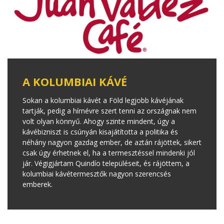
A KOLUMBIAI KÁVÉ
Sokan a kolumbiai kávét a Föld legjobb kávéjának
tartják, pedig a hírnévre szert tenni az országnak nem
volt olyan könnyű. Ahogy szinte mindent, úgy a
kávébizniszt is csúnyán kisajátította a politika és
néhány nagyon gazdag ember, de aztán rájöttek, sikert
csak úgy érhetnek el, ha a termesztéssel mindenki jól
jár. Végigjártam Quindío településeit, és rájöttem, a
kolumbiai kávétermesztők nagyon szerencsés
emberek.