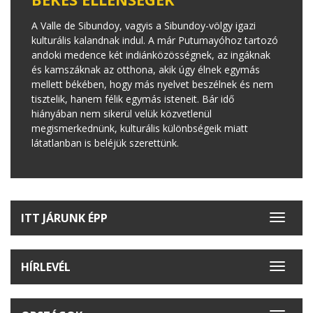
A Valle de Sibundoy, vagyis a Sibundoy-völgy igazi
kulturális kalandnak indul. A már Putumayóhoz tartozó
andoki medence két indiánközösségnek, az ingáknak
és kamszáknak az otthona, akik úgy élnek egymás
mellett békében, hogy más nyelvet beszélnek és nem
tisztelik, hanem félik egymás isteneit. Bár idő
hiányában nem sikerül velük közvetlenül
megismerkednünk, kulturális különbségeik miatt
látatlanban is beléjük szerettünk.
ITT JÁRUNK ÉPP
Toggle
navigat
HÍRLEVÉL
Toggle
navigat