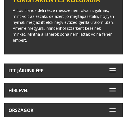
A Los Llanos déli része messze nem olyan izgalmas,
mint volt az északi, de azért jó megtapasztalni, hogyan
nyílnak meg az itt élők négy évtized gerilla uralom után.
Amerre megyünk, mindenhol sztárként kezelnek
minket. Mintha a llanerók soha nem láttak volna fehér
embert.
ITT JÁRUNK ÉPP
Toggle
navigat
HÍRLEVÉL
Toggle
navigat
ORSZÁGOK
Toggle
navigat