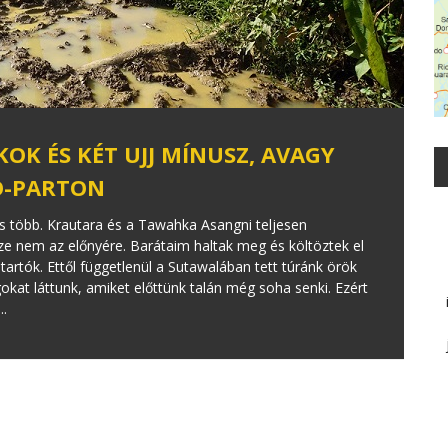
OK ÉS KÉT UJJ MÍNUSZ, AVAGY
Ó-PARTON
 is több. Krautara és a Tawahka Asangni teljesen
ze nem az előnyére. Barátaim haltak meg és költöztek el
atartók. Ettől függetlenül a Sutawalában tett túránk örök
at láttunk, amiket előttünk talán még soha senki. Ezért
..