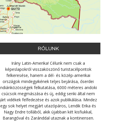
RÓLUNK
Irány Latin-Amerika! Célunk nem csak a
képeslapokról visszaköszönő turistacélpontok
felkeresése, hanem a dél- és közép-amerikai
országok mindegyikének teljes bejárása, őserdei
indiánközösségek felkutatása, 6000 méteres andoki
csúcsok megmászása és új, eddig senki által nem
járt vidékek felfedezése és azok publikálása. Mindez
egy sok helyet megjárt utazópáros, Lendik Erika és
Nagy Endre tollából, akik újabban két kisfiukkal,
Barangóval és Zaránddal utaznak a kontinensen.