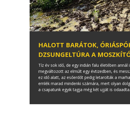
HALOTT BARÁTOK, ÓRIÁSPÓK
DZSUNGELTÚRA A MOSZKÍT
Tíz év sok idő, de egy indián falu életében annál
megváltozott az elmúlt egy évtizedben, és mess
ez idő alatt, az esőerdőt pedig letarolták a marh
emlék marad mindenki számára, mert olyan dolgok
a csapatunk egyik tagja még két ujját is odaadta.