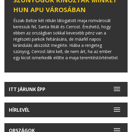
HUN APU VÁROSÁBAN
Észak-Belize két ritkán látogatott maja romvárosát
keressük fel, Santa Ritát és Cerrost. Érezhető, hogy
ebben az országban sokkal kevesebb pénz van a
régészeti parkok feltárására, de máafél napos
kirándulás abszolút megérte. Hiába a rengeteg
szúnyog, Cerrost látni kell, de nem árt, ha az ember
egy kicsit ismerkedik előtte a maja teremtéstörténettel.
ITT JÁRUNK ÉPP
Toggle
navigat
HÍRLEVÉL
Toggle
navigat
ORSZÁGOK
Toggle