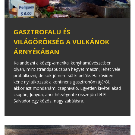
GASZTROFALU ÉS
VILÁGÖRÖKSÉG A VULKÁNOK
ÁRNYÉKÁBAN
Kalandozni a közép-amerikai konyhaművészetben
olyan, mint strandpapucsban hegyet mászni; lehet vele
próbálkozni, de sok jó nem sül ki belőle. Ha röviden
kéne nyilatkozzak a kontinens gasztronómiájáról,
akkor azt mondanám: csapnivaló. Egyetlen kivétel akad
csupán, Juayúa, ahol hétvégente összejön fél El
Salvador egy közös, nagy zabálásra.