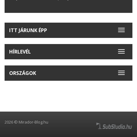
ITT JÁRUNK ÉPP
Toggle
navigat
HÍRLEVÉL
Toggle
navigat
ORSZÁGOK
Toggle
navigat
2026 © Mirador-Blog.hu