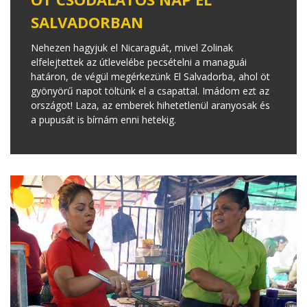
SALVADORBAN
Nehezen hagyjuk el Nicaraguát, mivel Zolinak
elfelejtettek az útlevelébe pecsételni a managuái
határon, de végül megérkezünk El Salvadorba, ahol öt
gyönyörű napot töltünk el a csapattal. Imádom ezt az
országot! Laza, az emberek hihetetlenül aranyosak és
a pupusát is bírnám enni hetekig.