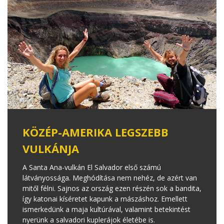
KÖZÉP-AMERIKA LEGSZEBB
VULKÁNJA
A Santa Ana-vulkán El Salvador első számú
látványossága. Meghódítása nem nehéz, de azért van
mitől félni. Sajnos az ország ezen részén sok a bandita,
így katonai kíséretet kapunk a mászáshoz. Emellett
ismerkedünk a maja kultúrával, valamint betekintést
nyerünk a salvadori kuplerájok életébe is.