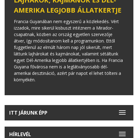
AMERIKA LEGJOBB ÁLLATKERTJE
Francia Guyanában nem egyszerű a közlekedés. Vért
izzadok, mire sikerül kisbuszt intéznem a Mirador-
csapatnak, közben az ország egyetlen szervezője
átver, így módosítanom kell a programunkon. Ettől
függetlenül az elmúlt három nap jól sikerült, mert
láttunk lajhárokat és kajmánokat, valamint sétáltunk
egyet Dél-Amerika legjobb állatkertjében is. Ha Francia
Guyana fővárosa nem is a leglátványosabb dél-
amerikai desztináció, azért pár napot el lehet tölteni a
környékén.
ITT JÁRUNK ÉPP
Toggle
navigat
HÍRLEVÉL
Toggle