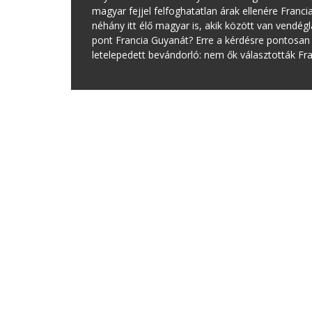
magyar fejjel felfoghatatlan árak ellenére Franc
néhány itt élő magyar is, akik között van vendégl
pont Francia Guyanát? Erre a kérdésre pontosan 
letelepedett bevándorló: nem ők választották Fr