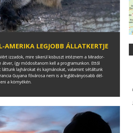
L-AMERIKA LEGJOBB ÁLLATKERTJE
rt izzadok, mire sikerül kisbuszt intéznem a Mirador-
 átver, így módosítanom kell a programunkon. Ettől
t láttunk lajhárokat és kajmánokat, valamint sétáltunk
Francia Guyana fővárosa nem is a leglátványosabb dél-
teni a környékén.