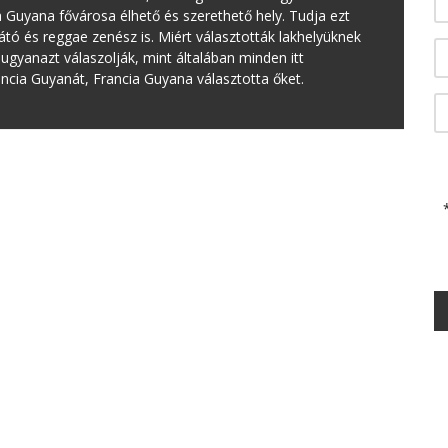
ia Guyana fővárosa élhető és szerethető hely. Tudja ezt
átó és reggae zenész is. Miért választották lakhelyüknek
ugyanazt válaszolják, mint általában minden itt
ancia Guyanát, Francia Guyana választotta őket.