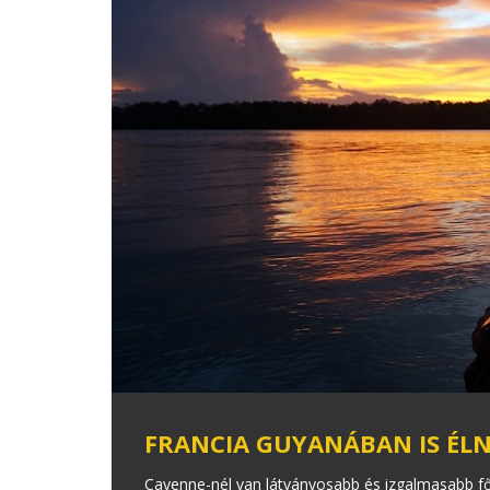
FRANCIA GUYANÁBAN IS ÉL
Cayenne-nél van látványosabb és izgalmasabb f