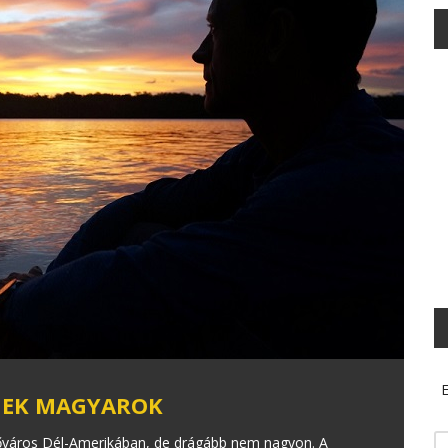
E
NEK MAGYAROK
őváros Dél-Amerikában, de drágább nem nagyon. A