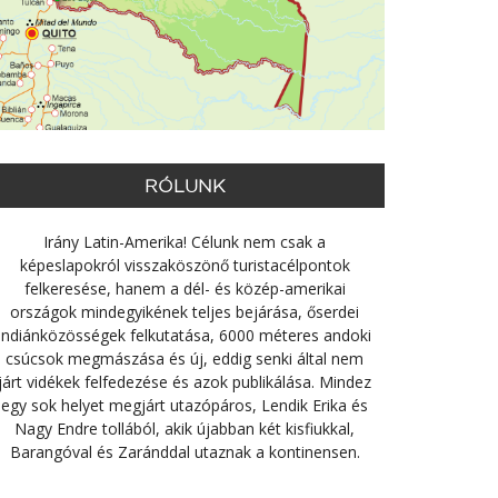
RÓLUNK
Irány Latin-Amerika! Célunk nem csak a
képeslapokról visszaköszönő turistacélpontok
felkeresése, hanem a dél- és közép-amerikai
országok mindegyikének teljes bejárása, őserdei
indiánközösségek felkutatása, 6000 méteres andoki
csúcsok megmászása és új, eddig senki által nem
járt vidékek felfedezése és azok publikálása. Mindez
egy sok helyet megjárt utazópáros, Lendik Erika és
Nagy Endre tollából, akik újabban két kisfiukkal,
Barangóval és Zaránddal utaznak a kontinensen.