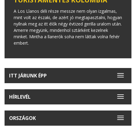
A Los Llanos déli része messze nem olyan izgalmas,
mint volt az északi, de azért jó megtapasztalni, hogyan
nyílnak meg az itt élők négy évtized gerilla uralom után.
Amerre megyünk, mindenhol sztárként kezelnek
minket. Mintha a llanerók soha nem láttak volna fehér
embert.
ITT JÁRUNK ÉPP
Toggle
navigat
HÍRLEVÉL
Toggle
navigat
ORSZÁGOK
Toggle
navigat