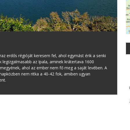
az erdős régióját keresem fel, ahol egymást érik a senki
k legizgalmasabb az Ipala, aminek krátertava 1600
a megyének, ahol az ember nem fő meg a saját levében. A
 napközben nem ritka a 40-42 fok, amiben ugyan
ent.