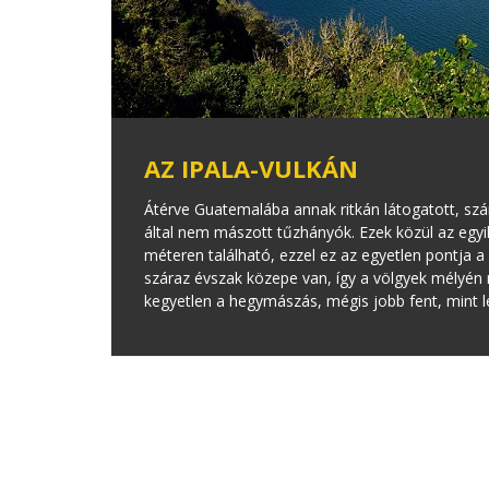
AZ IPALA-VULKÁN
Átérve Guatemalába annak ritkán látogatott, szár
által nem mászott tűzhányók. Ezek közül az egyi
méteren található, ezzel ez az egyetlen pontja 
száraz évszak közepe van, így a völgyek mélyén
kegyetlen a hegymászás, mégis jobb fent, mint l