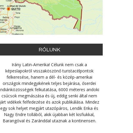
RÓLUNK
Irány Latin-Amerika! Célunk nem csak a
képeslapokról visszaköszönő turistacélpontok
felkeresése, hanem a dél- és közép-amerikai
országok mindegyikének teljes bejárása, őserdei
indiánközösségek felkutatása, 6000 méteres andoki
csúcsok megmászása és új, eddig senki által nem
járt vidékek felfedezése és azok publikálása. Mindez
egy sok helyet megjárt utazópáros, Lendik Erika és
Nagy Endre tollából, akik újabban két kisfiukkal,
Barangóval és Zaránddal utaznak a kontinensen.