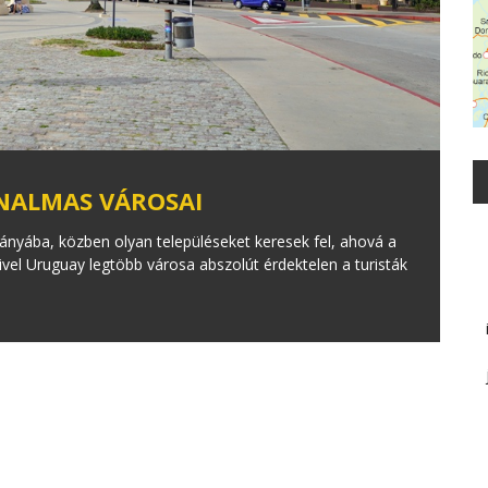
ALMAS VÁROSAI
ányába, közben olyan településeket keresek fel, ahová a
ivel Uruguay legtöbb városa abszolút érdektelen a turisták