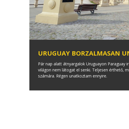
URUGUAY BORZALMASAN UN
Pár nap alatt átnyargalok Uruguayon Paraguay ir
világon nem látogat el senki. Teljesen érthető, m
számára. Régen unatkoztam ennyire.