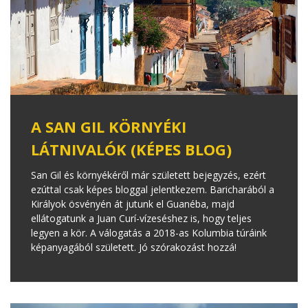
A SAN GIL KÖRNYÉKI
LÁTNIVALÓK (KÉPES BLOG)
San Gil és környékéről már született bejegyzés, ezért
ezúttal csak képes bloggal jelentkezem. Baricharából a
Királyok ösvényén át jutunk el Guanéba, majd
ellátogatunk a Juan Curí-vízeséshez is, hogy teljes
legyen a kör. A válogatás a 2018-as Kolumbia túráink
képanyagából született. Jó szórakozást hozzá!