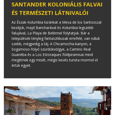
SANTANDER KOLONIÁLIS FALVAI
ÉS TERMÉSZETI LÁTNIVALÓI
Az Észak-Kolumbia túránkat a Mesa de los Santosszal
kezdjük, majd Baricharával és Kolumbia legszebb
falujával, La Playa de Belénnel folytatjuk. Bár a
települések tényleg fantasztikusak errefelé, van náluk
szebb, mégpedig a táj. A Chicamocha-kanyon, a
Sogamoso-folyó szurdokvölgye, a Camino Real
Guanéba és a Los Estoraques földpiramisai mind
megérnek egy misét, mégis kevés turista mormol el
értük egyet.