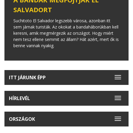
SALVADORT
Suchitoto El Salvador legszebb városa, azonban itt
sem járnak turisták. Az okokat a bandaháborúkban kell
keresni, amik megmérgezik az országot. Hogy miért
nem tesz ellene semmit az állam? Hát azért, mert ők is
benne vannak nyakig.
ITT JÁRUNK ÉPP
Toggle
navigat
HÍRLEVÉL
Toggle
navigat
ORSZÁGOK
Toggle
navigat