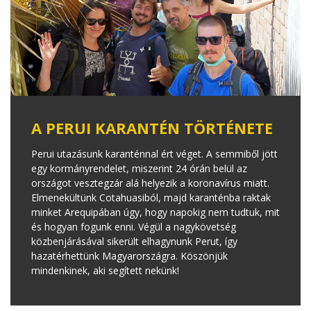
A PERUI KARANTÉN TÖRTÉNETE
Perui utazásunk karanténnal ért véget. A semmiből jött
egy kormányrendelet, miszerint 24 órán belül az
országot vesztegzár alá helyezik a koronavírus miatt.
Elmenekültünk Cotahuasiból, majd karanténba raktak
minket Arequipában úgy, hogy napokig nem tudtuk, mit
és hogyan fogunk enni. Végül a nagykövetség
közbenjárásával sikerült elhagynunk Perut, így
hazatérhettünk Magyarországra. Köszönjük
mindenkinek, aki segített nekünk!