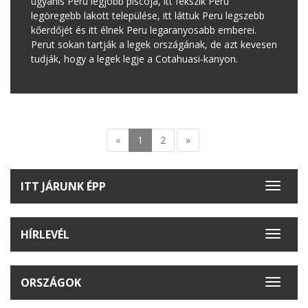
ugyanis Peru legjobb piscója, itt fekszik Peru
legöregebb lakott települése, itt láttuk Peru legszebb
kőerdőjét és itt élnek Peru legaranyosabb emberei.
Perut sokan tartják a legek országának, de azt kevesen
tudják, hogy a legek legje a Cotahuasi-kanyon.
«
1
2
»
ITT JÁRUNK ÉPP
Toggle
navigat
HÍRLEVÉL
Toggle
navigat
ORSZÁGOK
Toggle
navigat