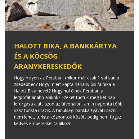
HALOTT BIKA, A BANKKÁRTYA
ÉS A KÖCSÖG
ARANYKERESKEDŐK
Hogy milyen az Peruban, mikor már csak 1 sol van a
zsebedben? Hogy miért kapta néhány ősi falfirka a
Halott Bika nevet? Hogy hol élnek Peruban a
legpofátlanabb alakok? Ezeket tudtuk meg két nap
leforgása alatt azon az útvonalon, amin naponta több
száz turista utazik. A tanulság: bankkártyával utazni
nem lehet, turista központok között pedig nem fogsz
kedves emberekkel találkozni.