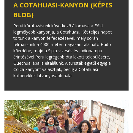
A COTAHUASI-KANYON (KÉPES
BLOG)
Perui körutazásunk következő állomása a Föld
legmélyebb kanyonja, a Cotahuasi. Két teljes napot
töltünk a kanyon felfedezésével, mely során
felmászunk a 4000 méter magasan található Huito
kőerdőbe, majd a Sipia-vízesés és Judiopampa
érintésével Peru legrégebb óta lakott településére,
Quechuallába is eltalálunk. A turisták egytől egyig a
Colca-kanyont választják, pedig a Cotahuasi
kaliberekkel látványosabb nála.