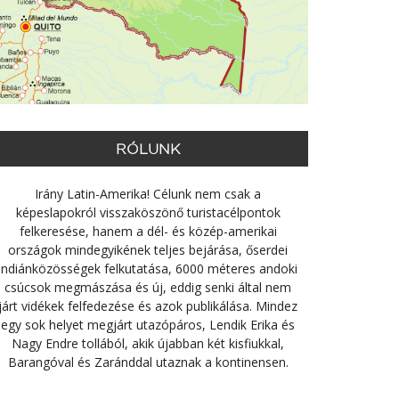
RÓLUNK
Irány Latin-Amerika! Célunk nem csak a
képeslapokról visszaköszönő turistacélpontok
felkeresése, hanem a dél- és közép-amerikai
országok mindegyikének teljes bejárása, őserdei
indiánközösségek felkutatása, 6000 méteres andoki
csúcsok megmászása és új, eddig senki által nem
járt vidékek felfedezése és azok publikálása. Mindez
egy sok helyet megjárt utazópáros, Lendik Erika és
Nagy Endre tollából, akik újabban két kisfiukkal,
Barangóval és Zaránddal utaznak a kontinensen.