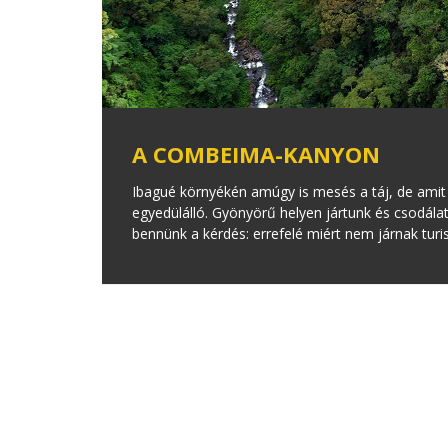
A COMBEIMA-KANYON
Ibagué környékén amúgy is mesés a táj, de ami
egyedülálló. Gyönyörű helyen jártunk és csodál
bennünk a kérdés: errefelé miért nem járnak turi