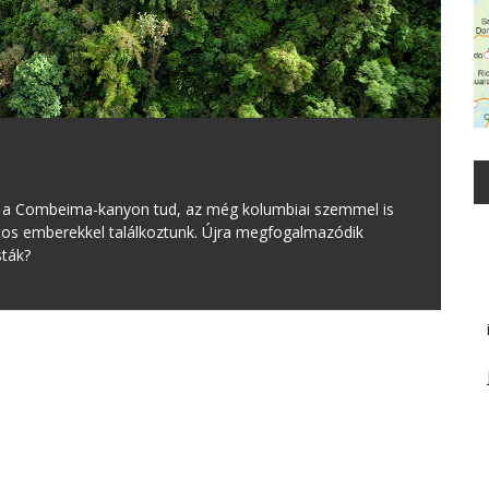
t a Combeima-kanyon tud, az még kolumbiai szemmel is
atos emberekkel találkoztunk. Újra megfogalmazódik
sták?