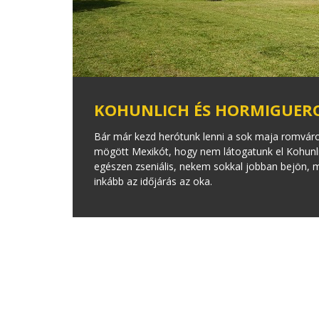
KOHUNLICH ÉS HORMIGUER
Bár már kezd herótunk lenni a sok maja romvár
mögött Mexikót, hogy nem látogatunk el Kohunli
egészen zseniális, nekem sokkal jobban bejön, 
inkább az időjárás az oka.