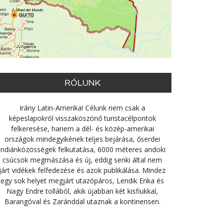
RÓLUNK
Irány Latin-Amerika! Célunk nem csak a
képeslapokról visszaköszönő turistacélpontok
felkeresése, hanem a dél- és közép-amerikai
országok mindegyikének teljes bejárása, őserdei
indiánközösségek felkutatása, 6000 méteres andoki
csúcsok megmászása és új, eddig senki által nem
járt vidékek felfedezése és azok publikálása. Mindez
egy sok helyet megjárt utazópáros, Lendik Erika és
Nagy Endre tollából, akik újabban két kisfiukkal,
Barangóval és Zaránddal utaznak a kontinensen.