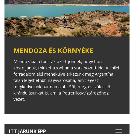
MENDOZA ÉS KÖRNYÉKE
Mendozába a turisták azért jönnek, hogy bort
kóstoljanak, minket azonban a sors hozott ide. A chilei
forradalom elől menekülve érkezünk meg Argentína
talán legélhetőbb nagyvárosába, amit egész
megkedvelünk pár nap alatt. Sőt, megtesszük első
kirándulásunkat is, ami a Potrerillos-víztározóhoz
vezet.
ITT JÁRUNK ÉPP
Toggle