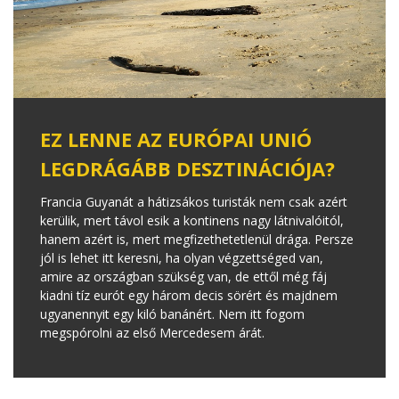
EZ LENNE AZ EURÓPAI UNIÓ
LEGDRÁGÁBB DESZTINÁCIÓJA?
Francia Guyanát a hátizsákos turisták nem csak azért
kerülik, mert távol esik a kontinens nagy látnivalóitól,
hanem azért is, mert megfizethetetlenül drága. Persze
jól is lehet itt keresni, ha olyan végzettséged van,
amire az országban szükség van, de ettől még fáj
kiadni tíz eurót egy három decis sörért és majdnem
ugyanennyit egy kiló banánért. Nem itt fogom
megspórolni az első Mercedesem árát.