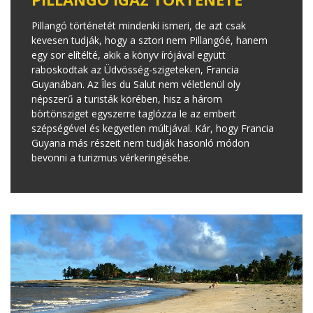
Pillangó történetét mindenki ismeri, de azt csak
kevesen tudják, hogy a sztori nem Pillangóé, hanem
egy sor elítélté, akik a könyv írójával együtt
raboskodtak az Üdvösség-szigeteken, Francia
Guyanában. Az Îles du Salut nem véletlenül oly
népszerű a turisták körében, hisz a három
börtönsziget egyszerre taglózza le az embert
szépségével és kegyetlen múltjával. Kár, hogy Francia
Guyana más részeit nem tudják hasonló módon
bevonni a turizmus vérkeringésébe.