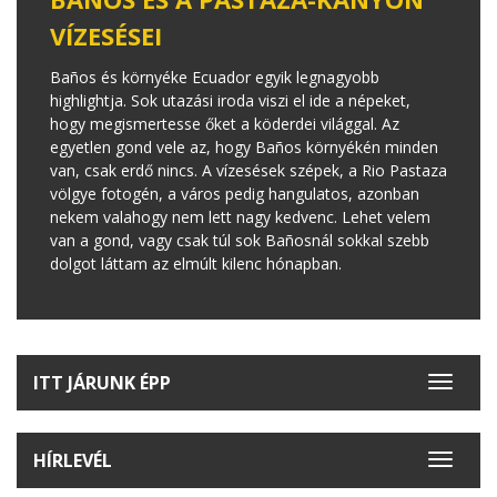
VÍZESÉSEI
Baños és környéke Ecuador egyik legnagyobb
highlightja. Sok utazási iroda viszi el ide a népeket,
hogy megismertesse őket a köderdei világgal. Az
egyetlen gond vele az, hogy Baños környékén minden
van, csak erdő nincs. A vízesések szépek, a Rio Pastaza
völgye fotogén, a város pedig hangulatos, azonban
nekem valahogy nem lett nagy kedvenc. Lehet velem
van a gond, vagy csak túl sok Bañosnál sokkal szebb
dolgot láttam az elmúlt kilenc hónapban.
ITT JÁRUNK ÉPP
Toggle
navigat
HÍRLEVÉL
Toggle
navigat