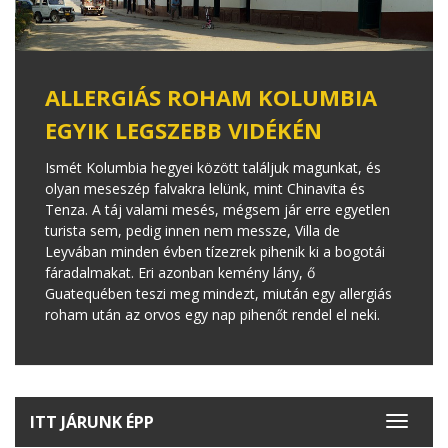
ALLERGIÁS ROHAM KOLUMBIA
EGYIK LEGSZEBB VIDÉKÉN
Ismét Kolumbia hegyei között találjuk magunkat, és
olyan meseszép falvakra lelünk, mint Chinavita és
Tenza. A táj valami mesés, mégsem jár erre egyetlen
turista sem, pedig innen nem messze, Villa de
Leyvában minden évben tízezrek pihenik ki a bogotái
fáradalmakat. Eri azonban kemény lány, ő
Guatequében teszi meg mindezt, miután egy allergiás
roham után az orvos egy nap pihenőt rendel el neki.
ITT JÁRUNK ÉPP
Toggle
navigat