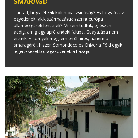
SMARAGD
Tudtad, hogy létezik kolumbiai zsidóság? És hogy ők az
egyetlenek, akik származásuk szerint európai
állampolgárok lehetnek? Mi sem tudtuk, egészen
addig, amíg egy apró andoki faluba, Guayatába nem
értünk. A környék mégsem erről híres, hanem a
smaragdról, hiszen Somondoco és Chivor a Föld egyik
legértékesebb drágakövének a hazája.