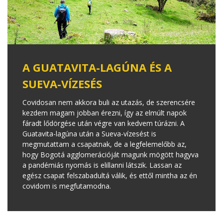
A GUATAVITA-LAGÚNA ÉS A
SUEVA-VÍZESÉS
Covidosan nem akkora buli az utazás, de szerencsére
kezdem magam jobban érezni, így az elmúlt napok
fáradt lődörgése után végre van kedvem túrázni. A
Guatavita-lagúna után a Sueva-vízesést is
megmutattam a csapatnak, de a legfelemelőbb az,
hogy Bogotá agglomerációját magunk mögött hagyva
a pandémiás nyomás is elillanni látszik. Lassan az
egész csapat felszabadultá válik, és ettől mintha az én
covidom is megfutamodna.