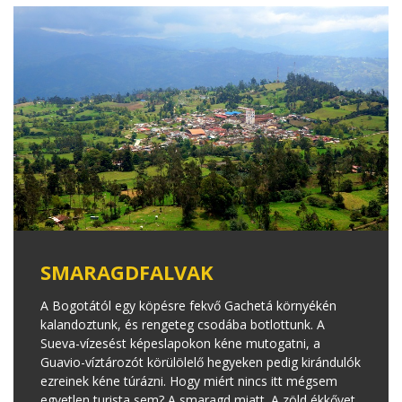
SMARAGDFALVAK
A Bogotától egy köpésre fekvő Gachetá környékén
kalandoztunk, és rengeteg csodába botlottunk. A
Sueva-vízesést képeslapokon kéne mutogatni, a
Guavio-víztározót körülölelő hegyeken pedig kirándulók
ezreinek kéne túrázni. Hogy miért nincs itt mégsem
egyetlen turista sem? A smaragd miatt. A zöld ékkővet