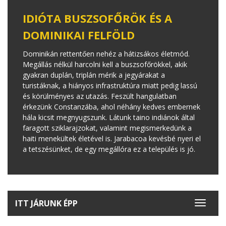
IDIÓTA BUSZSOFŐRÖK ÉS A
DOMINIKAI FELFÖLD
Dominikán rettentően nehéz a hátizsákos életmód.
Megállás nélkül harcolni kell a buszsofőrökkel, akik
gyakran duplán, triplán mérik a jegyárakat a
turistáknak, a hiányos infrastruktúra miatt pedig lassú
és körülményes az utazás. Feszült hangulatban
érkezünk Constanzába, ahol néhány kedves embernek
hála kicsit megnyugszunk. Látunk taino indiánok által
faragott sziklarajzokat, valamint megismerkedünk a
haiti menekültek életével is. Jarabacoa kevésbé nyeri el
a tetszésünket, de egy megállóra ez a település is jó.
ITT JÁRUNK ÉPP
Toggle
navigat