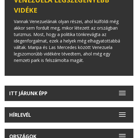
VIDÉKE
Vannak Venezuelának olyan részei, ahol külföldi még
akkor sem fordult meg, mikor létezett az országban
turizmus. Most, hogy a politika tönkrevágta az
idegenforgalmat, ezek a helyek még elhagyatottabbá
váltak. Maripa és Las Mercedes között Venezuela
legszomorúbb vidékére tévedtem, ahol még egy
nemzeti park is felszámolta magát.
ITT JÁRUNK ÉPP
Toggle
navigat
HÍRLEVÉL
Toggle
navigat
ORSZÁGOK
Toggle