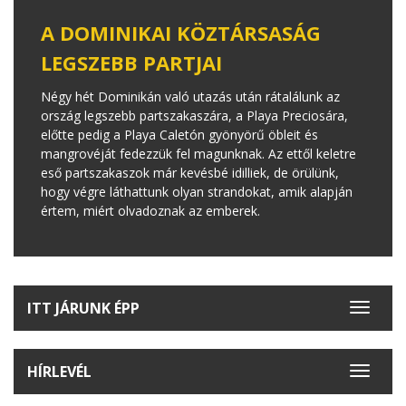
A DOMINIKAI KÖZTÁRSASÁG
LEGSZEBB PARTJAI
Négy hét Dominikán való utazás után rátalálunk az
ország legszebb partszakaszára, a Playa Preciosára,
előtte pedig a Playa Caletón gyönyörű öbleit és
mangrovéját fedezzük fel magunknak. Az ettől keletre
eső partszakaszok már kevésbé idilliek, de örülünk,
hogy végre láthattunk olyan strandokat, amik alapján
értem, miért olvadoznak az emberek.
ITT JÁRUNK ÉPP
Toggle
navigat
HÍRLEVÉL
Toggle
navigat