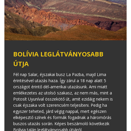
BOLÍVIA LEGLÁTVÁNYOSABB
ÚTJA
Fél nap Salar, éjszakai busz La Pazba, majd Lima
érintésével utazás haza. Így zárul a 18 nap alatt 5
országot érintő dél-amerikai utazásunk. Ami miatt
emlékezetes az utolsó szakasz, az nem más, mint a
Potosít Uyuníval összekötő út, amit ezidáig nekem is
csak éjszaka volt szerencsém teljesíteni. Pedig ha
egyszer teheted, járd végig nappal, mert egészen
elképesztő színek és formák fogadnak a háromórás
buszos utazás során. Képes beszámoló következik
Bolívia talán leglátványosabb útjáról.