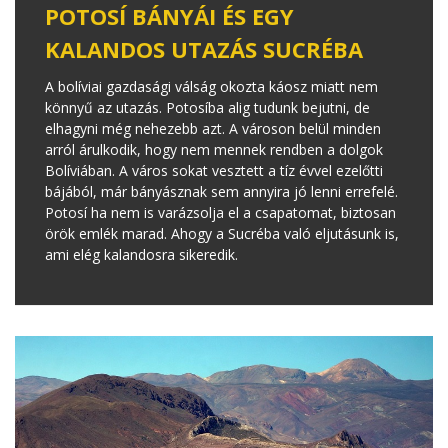
POTOSÍ BÁNYÁI ÉS EGY
KALANDOS UTAZÁS SUCRÉBA
A bolíviai gazdasági válság okozta káosz miatt nem
könnyű az utazás. Potosíba alig tudunk bejutni, de
elhagyni még nehezebb azt. A városon belül minden
arról árulkodik, hogy nem mennek rendben a dolgok
Bolíviában. A város sokat vesztett a tíz évvel ezelőtti
bájából, már bányásznak sem annyira jó lenni errefelé.
Potosí ha nem is varázsolja el a csapatomat, biztosan
örök emlék marad. Ahogy a Sucréba való eljutásunk is,
ami elég kalandosra sikeredik.