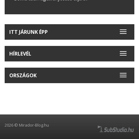
ITT JÁRUNK ÉPP
Toggle
navigat
HÍRLEVÉL
Toggle
navigat
ORSZÁGOK
Toggle
navigat
2026 © Mirador-Blog.hu