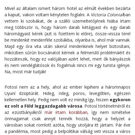
Mivel az általam ismert három hotel az elmúlt években bezárta
a kapuit, vakon voltam kénytelen foglalni. A
Victoria Colonial
ban
vettem ki szobákat, de a szálló üzemeltetőjének hiába írtam
meg többször is, hogy három darab kétágyast és egy darab
háromágyast kérek (azt is fizettem ki előre), össze-vissza terel
be mindenkit mindenféle szobákba, olyanba is, ahol már vannak.
Majd egy óra vita után sikerül mindenkinek helyet biztosítani,
miközben sűrűn bocsánatot kérnek a felmerülő problémáért és
hozzáteszik, hogy ez valójában azért lehet, mert ők bányászok
és nem vendéglátósok és fogalmuk nincs mi egy turista igénye.
Na, most már tudják!
Potosí nem az a hely, ahol az ember kipiheni a háromnapos
Uyuní dzsiptúrát. Hideg, rideg, poros, levegőtlen, egészen
kellemetlen hely. Pedig nem volt ez mindig így, hiszen
egykoron
ez volt a Föld leggazdagabb városa
. Potosí történelméről és
az ezüstbányákról
már írtam korábban
, így nem ismételve
önmagamat csak annyit tennék hozzá, hogy a helyzet a
városban sokat romlott azóta, hogy utoljára itt jártam. Pár éve
a pandémia, most pedig a belpolitikai válság veti vissza a város