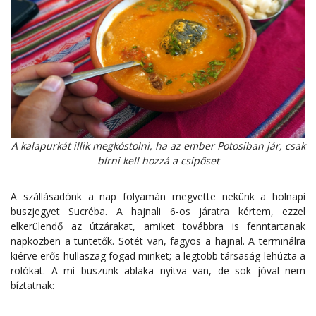
A kalapurkát illik megkóstolni, ha az ember Potosíban jár, csak
bírni kell hozzá a csípőset
A szállásadónk a nap folyamán megvette nekünk a holnapi
buszjegyet Sucréba. A hajnali 6-os járatra kértem, ezzel
elkerülendő az útzárakat, amiket továbbra is fenntartanak
napközben a tüntetők. Sötét van, fagyos a hajnal. A terminálra
kiérve erős hullaszag fogad minket; a legtöbb társaság lehúzta a
rolókat. A mi buszunk ablaka nyitva van, de sok jóval nem
bíztatnak: