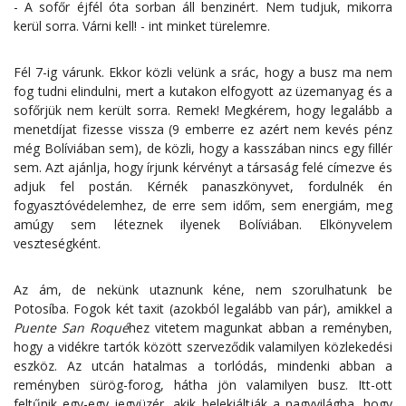
- A sofőr éjfél óta sorban áll benzinért. Nem tudjuk, mikorra
kerül sorra. Várni kell! - int minket türelemre.
Fél 7-ig várunk. Ekkor közli velünk a srác, hogy a busz ma nem
fog tudni elindulni, mert a kutakon elfogyott az üzemanyag és a
sofőrjük nem került sorra. Remek! Megkérem, hogy legalább a
menetdíjat fizesse vissza (9 emberre ez azért nem kevés pénz
még Bolíviában sem), de közli, hogy a kasszában nincs egy fillér
sem. Azt ajánlja, hogy írjunk kérvényt a társaság felé címezve és
adjuk fel postán. Kérnék panaszkönyvet, fordulnék én
fogyasztóvédelemhez, de erre sem időm, sem energiám, meg
amúgy sem léteznek ilyenek Bolíviában. Elkönyvelem
veszteségként.
Az ám, de nekünk utaznunk kéne, nem szorulhatunk be
Potosíba. Fogok két taxit (azokból legalább van pár), amikkel a
Puente San Roqué
hez vitetem magunkat abban a reményben,
hogy a vidékre tartók között szerveződik valamilyen közlekedési
eszköz. Az utcán hatalmas a torlódás, mindenki abban a
reményben sürög-forog, hátha jön valamilyen busz. Itt-ott
feltűnik egy-egy jegyüzér, akik belekiáltják a nagyvilágba, hogy