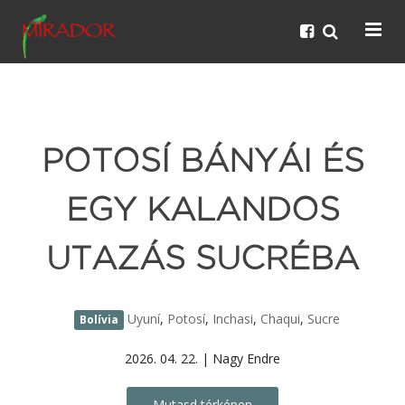
POTOSÍ BÁNYÁI ÉS
EGY KALANDOS
UTAZÁS SUCRÉBA
Uyuní
,
Potosí
,
Inchasi
,
Chaqui
,
Sucre
Bolívia
2026. 04. 22. | Nagy Endre
Mutasd térképen