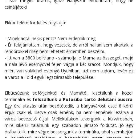
- Már megint ittatok, igaz? Hányszor elmondtam, hogy ne
csináljátok!
Ekkor felém fordul és folytatja:
- Minek adtál nekik pénzt? Nem érdemlik meg.
- Én felajánlottam, hogy vezetek, de arról hallani sem akartak, a
rendőrökkel meg nem lehetett érdemben beszélni.
- Itt van a 3800 boliviano - számolja le Mama az összeget, majd
a nála lévő esernyővel fejen vágja a két srácot. Mondjuk, hogy
miért van valakinél esernyő Uyuníban, azt nem tudom, lévén ez
a város a Föld egyik legszárazabb települése.
Elbúcsúzunk sofőrjeinktől és Mamától, kisétálunk a közeli
terminálra és
felszállunk a Potosíba tartó délutáni buszra
.
Egy óra utazás után besötétedik, a bányavárost este 8 körül
érjük csak el. Illetve csak érnénk, ha nem lennének lezárva a
város bevezető útjai. Mellékutakon tekergünk a külvárosban,
mire sikerül találnunk egy szabadon járható földutat. Jó egy
órába telik, mire végre becsorgunk a terminálra, ahol szembejön