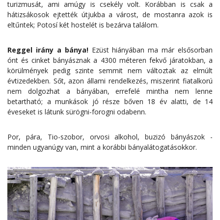
turizmusát, ami amúgy is csekély volt. Korábban is csak a
hátizsákosok ejtették útjukba a várost, de mostanra azok is
eltűntek; Potosí két hostelét is bezárva találom.
Reggel irány a bánya!
Ezüst hiányában ma már elsősorban
ónt és cinket bányásznak a 4300 méteren fekvő járatokban, a
körülmények pedig szinte semmit nem változtak az elmúlt
évtizedekben. Sőt, azon állami rendelkezés, miszerint fiatalkorú
nem dolgozhat a bányában, errefelé mintha nem lenne
betartható; a munkások jó része bőven 18 év alatti, de 14
éveseket is látunk sürögni-forogni odabenn.
Por, pára, Tio-szobor, orvosi alkohol, buzizó bányászok -
minden ugyanúgy van, mint a korábbi bányalátogatásokkor.