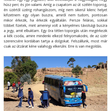
húsz perc és jön valami. Amíg a csapatom az út szélén toporog,
én üzértől üzérig rohangászom, míg nem sikerül kilenc helyet
kifizetnem egy olyan buszra, amiről nem tudom, pontosan
mikor érkezik, ha érkezik egyáltalán. Persze feláras, sokkal
többet fizetek, mint amennyi volt a kényelmes távolsági buszra
a jegy, amit elbuktam. Egy óra tétlen toporgás után megérkezik
a kék csoda, amire mindenki elkezd felnyomakodni, de az üzér
szerencsére kordában tartja a dolgokat. Felszállunk, most már
csak az útzárat kéne valahogy elkerülni. Erre is van megoldás.