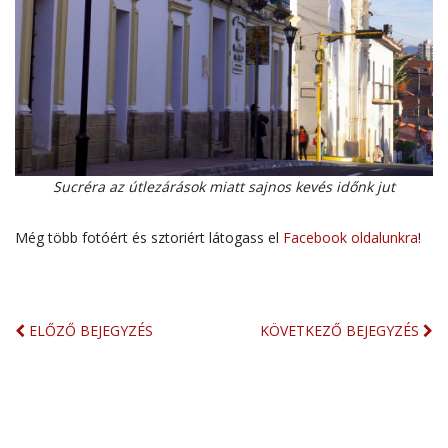
Sucréra az útlezárások miatt sajnos kevés időnk jut
Még több fotóért és sztoriért látogass el
Facebook oldalunkra
!
ELŐZŐ BEJEGYZÉS
KÖVETKEZŐ BEJEGYZÉS