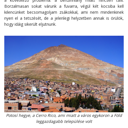
a következő probléma: a benzinhiány miatt nincsen taxi.
Borzalmasan sokat várunk a fuvarra, végül két kocsiba kell
kilencünket becsomagoljam zsákokkal, ami nem mindenkinek
nyeri el a tetszését, de a jelenlegi helyzetben annak is örülök,
hogy idáig sikerült eljutnunk.
Potosí hegye, a Cerro Rico, ami miatt a város egykoron a Föld
leggazdagabb települése volt