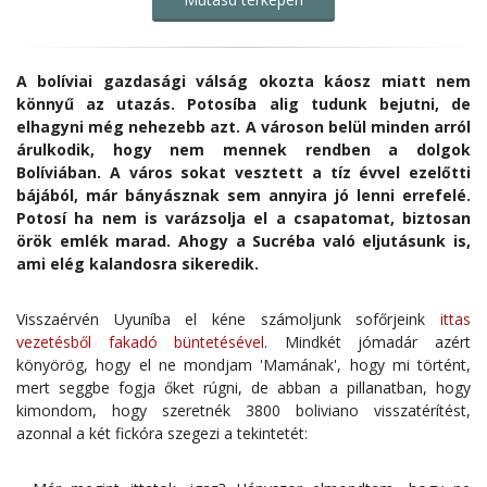
A bolíviai gazdasági válság okozta káosz miatt nem
könnyű az utazás. Potosíba alig tudunk bejutni, de
elhagyni még nehezebb azt. A városon belül minden arról
árulkodik, hogy nem mennek rendben a dolgok
Bolíviában. A város sokat vesztett a tíz évvel ezelőtti
bájából, már bányásznak sem annyira jó lenni errefelé.
Potosí ha nem is varázsolja el a csapatomat, biztosan
örök emlék marad. Ahogy a Sucréba való eljutásunk is,
ami elég kalandosra sikeredik.
Visszaérvén Uyuníba el kéne számoljunk sofőrjeink
ittas
vezetésből fakadó büntetésével
. Mindkét jómadár azért
könyörög, hogy el ne mondjam 'Mamának', hogy mi történt,
mert seggbe fogja őket rúgni, de abban a pillanatban, hogy
kimondom, hogy szeretnék 3800 boliviano visszatérítést,
azonnal a két fickóra szegezi a tekintetét: