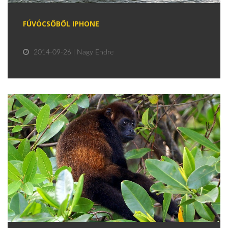
FÚVÓCSŐBŐL IPHONE
2014-09-26 | Nagy Endre