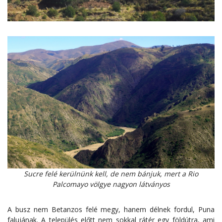
Sucre felé kerülnünk kell, de nem bánjuk, mert a Rio
Palcomayo völgye nagyon látványos
A busz nem Betanzos felé megy, hanem délnek fordul, Puna
falujának. A település előtt nem sokkal rátér egy földútra, ami