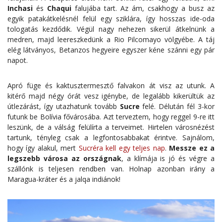
Inchasi
és
Chaqui
falujába tart. Az ám, csakhogy a busz az
egyik patakátkelésnél felül egy sziklára, így hosszas ide-oda
tologatás kezdődik. Végül nagy nehezen sikerül átkelnünk a
medren, majd leereszkedünk a Rio Pilcomayo völgyébe. A táj
elég látványos, Betanzos hegyeire egyszer kéne szánni egy pár
napot.
Apró füge és kaktusztermesztő falvakon át visz az utunk. A
kitérő majd négy órát vesz igénybe, de legalább kikerültük az
útlezárást, így utazhatunk tovább
Sucre
felé. Délután fél 3-kor
futunk be Bolívia fővárosába. Azt terveztem, hogy reggel 9-re itt
leszünk, de a válság felülírta a terveimet. Hirtelen városnézést
tartunk, tényleg csak a legfontosabbakat érintve. Sajnálom,
hogy így alakul, mert
Sucréra kell egy teljes nap
.
Messze ez a
legszebb városa az országnak
, a klímája is jó és végre a
szállónk is teljesen rendben van. Holnap azonban irány a
Maragua-kráter és a jalqa indiánok!