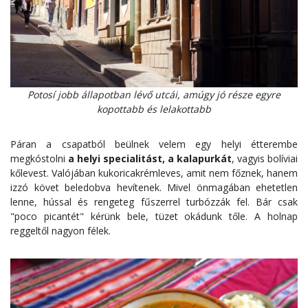
Potosí jobb állapotban lévő utcái, amúgy jó része egyre
kopottabb és lelakottabb
Páran a csapatból beülnek velem egy helyi étterembe
megkóstolni
a helyi specialitást, a kalapurkát
, vagyis bolíviai
kőlevest. Valójában kukoricakrémleves, amit nem főznek, hanem
izzó követ beledobva hevítenek. Mivel önmagában ehetetlen
lenne, hússal és rengeteg fűszerrel turbózzák fel. Bár csak
"poco picantét" kérünk bele, tüzet okádunk tőle. A holnap
reggeltől nagyon félek.