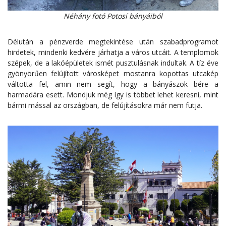
Néhány fotó Potosí bányáiból
Délután a pénzverde megtekintése után szabadprogramot
hirdetek, mindenki kedvére járhatja a város utcáit. A templomok
szépek, de a lakóépületek ismét pusztulásnak indultak. A tíz éve
gyönyörűen felújított városképet mostanra kopottas utcakép
váltotta fel, amin nem segít, hogy a bányászok bére a
harmadára esett. Mondjuk még így is többet lehet keresni, mint
bármi mással az országban, de felújításokra már nem futja.