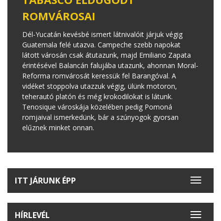
ROMVÁROSAI
Dél-Yucatán kevésbé ismert látnivalóit járjuk végig
Guatemala felé utazva. Campeche szebb napokat
látott városán csak átutazunk, majd Emiliano Zapata
érintésével Balancán falujába utazunk, ahonnan Moral-
Reforma romvárosát keressük fel Barangóval. A
vidéket stoppolva utazzuk végig, ülünk motoron,
teherautó platón és még krokodilokat is látunk.
Tenosique városkája közelében pedig Pomoná
romjaival ismerkedünk, bár a szúnyogok gyorsan
elűznek minket onnan.
ITT JÁRUNK ÉPP
Toggle
navigat
HÍRLEVÉL
Toggle