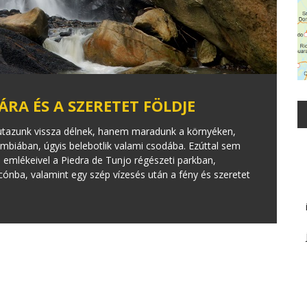
RA ÉS A SZERETET FÖLDJE
 utazunk vissza délnek, hanem maradunk a környéken,
mbiában, úgyis belebotlik valami csodába. Ezúttal sem
emlékeivel a Piedra de Tunjo régészeti parkban,
cónba, valamint egy szép vízesés után a fény és szeretet