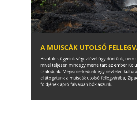
A MUISCÁK UTOLSÓ FELLEGVÁ
Hivatalos ügyeink végeztével úgy döntünk, nem
mivel teljesen mindegy merre tart az ember Kolu
csalódunk. Megismerkedünk egy névtelen kultúra 
ellátogatunk a muiscák utolsó fellegvárába, Zipa
földjének apró falvaiban bóklászunk.