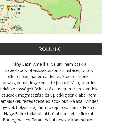
RÓLUNK
Irány Latin-Amerika! Célunk nem csak a
képeslapokról visszaköszönő turistacélpontok
felkeresése, hanem a dél- és közép-amerikai
országok mindegyikének teljes bejárása, őserdei
indiánközösségek felkutatása, 6000 méteres andoki
csúcsok megmászása és új, eddig senki által nem
járt vidékek felfedezése és azok publikálása. Mindez
egy sok helyet megjárt utazópáros, Lendik Erika és
Nagy Endre tollából, akik újabban két kisfiukkal,
Barangóval és Zaránddal utaznak a kontinensen.