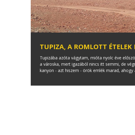
TUPIZA, A ROMLOTT ÉTELEK
Tupizába azóta vágytam, mióta nyolc éve előszö
a városka, mert igazából nincs itt semmi, de végre
kanyon - azt hiszem - örök emlék marad, ahogy a