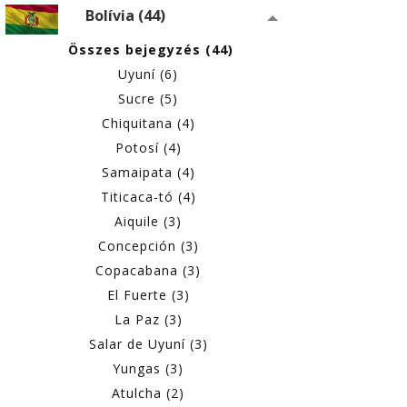
Bolívia (44)
Összes bejegyzés (44)
Uyuní (6)
Sucre (5)
Chiquitana (4)
Potosí (4)
Samaipata (4)
Titicaca-tó (4)
Aiquile (3)
Concepción (3)
Copacabana (3)
El Fuerte (3)
La Paz (3)
Salar de Uyuní (3)
Yungas (3)
Atulcha (2)