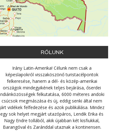
RÓLUNK
Irány Latin-Amerika! Célunk nem csak a
képeslapokról visszaköszönő turistacélpontok
felkeresése, hanem a dél- és közép-amerikai
országok mindegyikének teljes bejárása, őserdei
indiánközösségek felkutatása, 6000 méteres andoki
csúcsok megmászása és új, eddig senki által nem
járt vidékek felfedezése és azok publikálása. Mindez
egy sok helyet megjárt utazópáros, Lendik Erika és
Nagy Endre tollából, akik újabban két kisfiukkal,
Barangóval és Zaránddal utaznak a kontinensen.