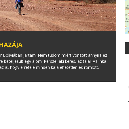
 HAZÁJA
r Bolíviában jártam. Nem tudom miért vonzott annyira ez
 beteljesült egy álom. Persze, aki keres, az talál. Az Inka-
z is, hogy errefelé minden kaja ehetetlen és romlott.