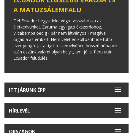
A MATUZSÁLEMFALU
Dél-Ecuador hegyvidéke végre visszahozza az
életkedvünket. Zaruma egy igazi ékszerdoboz,
Vilcabamba pedig - bár nem látványos - magával
ragadja az embert. Nem véletlen költözött ide több
ezer gringó. Ja, a tigrillo személyében hosszú hónapok
után eszünk valami olyan helyit, ami jó is. Peru után
Ecuador felüdülés.
ITT JÁRUNK ÉPP
Toggle
navigat
HÍRLEVÉL
Toggle
navigat
ORSZÁGOK
Toggle